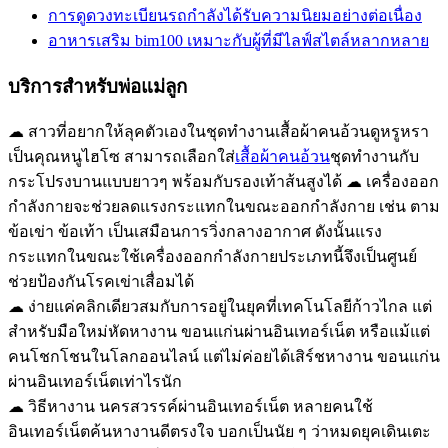
การดูดวงทะเบียนรถกำลังได้รับความนิยมอย่างต่อเนื่อง
อาหารเสริม bim100 เหมาะกับผู้ที่มีไลฟ์สไตล์หลากหลาย
บริการสำหรับพ่อแม่ลูก
☁ สาวที่อยากให้ลุคตัวเองในชุดทำงานเสื้อผ้าคนอ้วนดูหรูหรา
เป็นคุณหนูไฮโซ สามารถเลือกใส่
เสื้อผ้าคนอ้วน
ชุดทำงานกับ
กระโปรงบานแบบยาวๆ พร้อมกับรองเท้าส้นสูงได้ ☁ เครื่องออก
กำลังกายจะช่วยลดแรงกระแทกในขณะออกกำลังกาย เช่น ตาม
ข้อเข่า ข้อเท้า เป็นเสมือนการวิ่งกลางอากาศ ดังนั้นแรง
กระแทกในขณะใช้เครื่องออกกำลังกายประเภทนี้จึงเป็นศูนย์
ช่วยป้องกันโรคเข่าเสื่อมได้
☁ ง่ายแค่คลิกเดียวสมกับการอยู่ในยุคที่เทคโนโลยีก้าวไกล แต่
สำหรับมือใหม่หัดหางาน ขอนแก่นผ่านอินเทอร์เน็ต หรือแม้แต่
คนโชกโชนในโลกออนไลน์ แต่ไม่ค่อยได้เสิร์ชหางาน ขอนแก่น
ผ่านอินเทอร์เน็ตเท่าไรนัก
☁ วิธีหางาน นครสวรรค์ผ่านอินเทอร์เน็ต หลายคนใช้
อินเทอร์เน็ตค้นหางานดีตรงใจ บอกเป็นนัย ๆ ว่าหมดยุคเดินเตะ