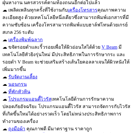
ฝุ่นหางาน นครสวรรค์ตามท้องถนนอีกต่อไปแล้ว
☁ เพลิดเพลินทุกครั้งที่ใช้งานกับ
เครื่องโทรสาร
คุณภาพความ
ละเอียดสูง ด้วยเทคโนโลยีหนึ่งเดียวซึ่งสามารถพิมพ์เอกสารที่มี
ความซับซ้อน เครื่องโทรสามารถพิมพ์แบบฮาล์ฟโทนด้วยเกรย์
สเกล 256 ระดับ
☁
เครื่องพิมพ์ฉลาก
☁ ขจัดรอยดำและริ้วรอยเพื่อให้ผิวอ่อนใสได้ด้วย
V Beam
มี
เทคโนโลยีหัวยิงรุ่นใหม่ มีประสิทธิภาพในการรักษากระ และ
รอยดำ V Beam จะช่วยเสริมสร้างเส้นใยคอลลาเจนใต้ผิวหนังให้
เพิ่มมากขึ้น
☁
รับจัดงานเลี้ยง
☁
นอนกรน
☁
ที่พักหัวหิน
☁
โปรแกรมแอนตี้ไวรัส
เทคโนโลยีด้านการรักษาความ
ปลอดภัยอัจฉริยะ โปรแกรมแอนตี้ไวรัส สามารถจัดการกับไวรัส
ที่เกิดขึ้นใหม่ได้อย่างรวดเร็ว โดยไม่หน่วงประสิทธิภาพการ
ทำงานของเครื่อง
☁
ถุงมือผ้า
คุณภาพดี มีมาตราฐาน ราคาถูก