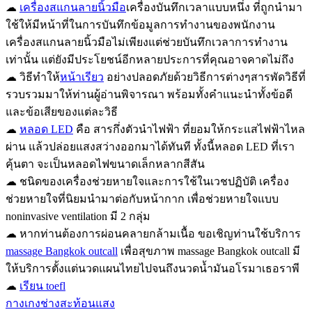
☁
เครื่องสแกนลายนิ้วมือ
เครื่องบันทึกเวลาแบบหนึ่ง ที่ถูกนำมา
ใช้ให้มีหน้าที่ในการบันทึกข้อมูลการทำงานของพนักงาน
เครื่องสแกนลายนิ้วมือไม่เพียงแต่ช่วยบันทึกเวลาการทำงาน
เท่านั้น แต่ยังมีประโยชน์อีกหลายประการที่คุณอาจคาดไม่ถึง
☁ วิธีทำให้
หน้าเรียว
อย่างปลอดภัยด้วยวิธีการต่างๆสารพัดวิธีที่
รวบรวมมาให้ท่านผู้อ่านพิจารณา พร้อมทั้งคำแนะนำทั้งข้อดี
และข้อเสียของแต่ละวิธี
☁
หลอด LED
คือ สารกึ่งตัวนำไฟฟ้า ที่ยอมให้กระแสไฟฟ้าไหล
ผ่าน แล้วปล่อยแสงสว่างออกมาได้ทันที ทั้งนี้หลอด LED ที่เรา
คุ้นตา จะเป็นหลอดไฟขนาดเล็กหลากสีสัน
☁ ชนิดของเครื่องช่วยหายใจและการใช้ในเวชปฏิบัติ เครื่อง
ช่วยหายใจที่นิยมนำมาต่อกับหน้ากาก เพื่อช่วยหายใจแบบ
noninvasive ventilation มี 2 กลุ่ม
☁ หากท่านต้องการผ่อนคลายกล้ามเนื้อ ขอเชิญท่านใช้บริการ
massage Bangkok outcall
เพื่อสุขภาพ massage Bangkok outcall มี
ให้บริการตั้งแต่นวดแผนไทยไปจนถึงนวดน้ำมันอโรมาเธอราพี
☁
เรียน toefl
กางเกงช่างสะท้อนแสง