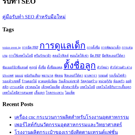
รับทำ SEO
คู่มือรับทำ SEO สำหรับมือใหม่
Tags
การดูแลเด็ก
voice over ip
การฉีด PRP
การตั้งชื่อ
การพัฒนาเด็ก
การเล่น
เกม
การใช้เทคโนโลยี
ครีมรักษาฝ้า
คลอโรฟิลล์
คอนโดให้เช่า
ฉีด PRP
ฉีดฟิลเลอร์ใต้ตา
ตั้งชื่อลูก
ซัมเมอร์นิวซีแลนด์
ดูฤกษ์
ตั้งชื่อ
ตั้งชื่อมงคล
ทัวร์พม่า
ทัวร์ส่วนตัว ต่าง
ประเทศ
นมแม่
ผนังกันเสียง
พยาบาล
พัดลม
ฟิลเลอร์ใต้ตา
ยางพารา
รถยนต์
รถเข็นไฟฟ้า
รองเท้าเซฟตี้
ร้านดอกไม้
ลวดอลูมิเนียม
วันเด็กแห่งชาติ
วัสดุก่อสร้าง
หน่วยกู้ภัย
ห้องครัว
ออทิ
สติก
เกาะเสม็ด
เช่าคอนโด
เด็กยุคไอแพ็ด
เด็กสมาธิสั้น
เทคโนโลยี
เทคโนโลยีกับการเลี้ยงลูก
เทคโนโลยีสารสนเทศ
เลี้ยงลูก
โรคกระเพาะ
ไอแพ็ด
Recent Posts
เครื่อง cnc กระบวนการผลิตสำหรับโรงงานอุตสาหกรรม
เพอร์ไลท์กับนวัตกรรมอุตสาหกรรมและวิทยาศาสตร์
โรงงานผลิตกระเป๋าของเรายังติดตามเทรนด์แฟชั่น