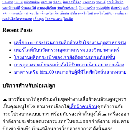
ประเทศ
นมแม่
ผนังกันเสียง
พยาบาล
พัดลม
ฟิลเลอร์ใต้ตา
ยางพารา
รถยนต์
รถเข็นไฟฟ้า
รองเท้าเซฟตี้
ร้านดอกไม้
ลวดอลูมิเนียม
วันเด็กแห่งชาติ
วัสดุก่อสร้าง
หน่วยกู้ภัย
ห้องครัว
ออทิ
สติก
เกาะเสม็ด
เช่าคอนโด
เด็กยุคไอแพ็ด
เด็กสมาธิสั้น
เทคโนโลยี
เทคโนโลยีกับการเลี้ยงลูก
เทคโนโลยีสารสนเทศ
เลี้ยงลูก
โรคกระเพาะ
ไอแพ็ด
Recent Posts
เครื่อง cnc กระบวนการผลิตสำหรับโรงงานอุตสาหกรรม
เพอร์ไลท์กับนวัตกรรมอุตสาหกรรมและวิทยาศาสตร์
โรงงานผลิตกระเป๋าของเรายังติดตามเทรนด์แฟชั่น
การดูดวงทะเบียนรถกำลังได้รับความนิยมอย่างต่อเนื่อง
อาหารเสริม bim100 เหมาะกับผู้ที่มีไลฟ์สไตล์หลากหลาย
บริการสำหรับพ่อแม่ลูก
☁ สาวที่อยากให้ลุคตัวเองในชุดทำงานเสื้อผ้าคนอ้วนดูหรูหรา
เป็นคุณหนูไฮโซ สามารถเลือกใส่
เสื้อผ้าคนอ้วน
ชุดทำงานกับ
กระโปรงบานแบบยาวๆ พร้อมกับรองเท้าส้นสูงได้ ☁ เครื่องออก
กำลังกายจะช่วยลดแรงกระแทกในขณะออกกำลังกาย เช่น ตาม
ข้อเข่า ข้อเท้า เป็นเสมือนการวิ่งกลางอากาศ ดังนั้นแรง