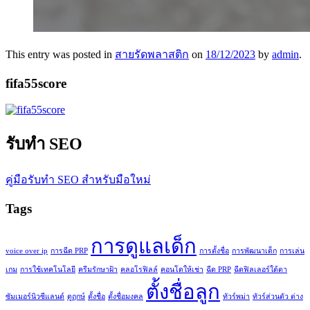
This entry was posted in
สายรัดพลาสติก
on
18/12/2023
by
admin
.
fifa55score
รับทำ SEO
คู่มือรับทำ SEO สำหรับมือใหม่
Tags
การดูแลเด็ก
voice over ip
การฉีด PRP
การตั้งชื่อ
การพัฒนาเด็ก
การเล่น
เกม
การใช้เทคโนโลยี
ครีมรักษาฝ้า
คลอโรฟิลล์
คอนโดให้เช่า
ฉีด PRP
ฉีดฟิลเลอร์ใต้ตา
ตั้งชื่อลูก
ซัมเมอร์นิวซีแลนด์
ดูฤกษ์
ตั้งชื่อ
ตั้งชื่อมงคล
ทัวร์พม่า
ทัวร์ส่วนตัว ต่าง