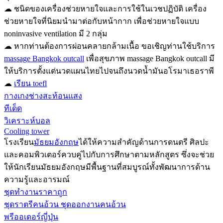
☁ ชนิดของเครื่องช่วยหายใจและการใช้ในเวชปฏิบัติ เครื่อง
ช่วยหายใจที่นิยมนำมาต่อกับหน้ากาก เพื่อช่วยหายใจแบบ
noninvasive ventilation มี 2 กลุ่ม
☁ หากท่านต้องการผ่อนคลายกล้ามเนื้อ ขอเชิญท่านใช้บริการ
massage Bangkok outcall
เพื่อสุขภาพ massage Bangkok outcall มี
ให้บริการตั้งแต่นวดแผนไทยไปจนถึงนวดน้ำมันอโรมาเธอราพี
☁
เรียน toefl
กางเกงช่างสะท้อนแสง
ทีเด็ด
วิเคราะห์บอล
Cooling tower
โรงเรียน
มัธยมอังกฤษ
ได้ให้ความสำคัญด้านการดนตรี ศิลปะ
และคอมพิวเตอร์ควบคู่ไปกับการศึกษาตามหลักสูตร ซึ่งจะช่วย
ให้นักเรียนมัธยมอังกฤษมีพื้นฐานที่สมบูรณ์ทั้งพัฒนาการด้าน
ความรู้และอารมณ์
ชุดทำงานราคาถูก
ชุดราตรีคนอ้วน ชุดออกงานคนอ้วน
พรีออเดอร์ญี่ปุ่น