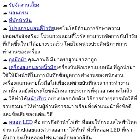
☁
รับจัดงานเลี้ยง
☁
นอนกรน
☁
ที่พักหัวหิน
☁
โปรแกรมแอนตี้ไวรัส
เทคโนโลยีด้านการรักษาความ
ปลอดภัยอัจฉริยะ โปรแกรมแอนตี้ไวรัส สามารถจัดการกับไวรัส
ที่เกิดขึ้นใหม่ได้อย่างรวดเร็ว โดยไม่หน่วงประสิทธิภาพการ
ทำงานของเครื่อง
☁
ถุงมือผ้า
คุณภาพดี มีมาตราฐาน ราคาถูก
☁
เครื่องสแกนลายนิ้วมือ
เครื่องบันทึกเวลาแบบหนึ่ง ที่ถูกนำมา
ใช้ให้มีหน้าที่ในการบันทึกข้อมูลการทำงานของพนักงาน
เครื่องสแกนลายนิ้วมือไม่เพียงแต่ช่วยบันทึกเวลาการทำงาน
เท่านั้น แต่ยังมีประโยชน์อีกหลายประการที่คุณอาจคาดไม่ถึง
☁ วิธีทำให้
หน้าเรียว
อย่างปลอดภัยด้วยวิธีการต่างๆสารพัดวิธีที่
รวบรวมมาให้ท่านผู้อ่านพิจารณา พร้อมทั้งคำแนะนำทั้งข้อดี
และข้อเสียของแต่ละวิธี
☁
หลอด LED
คือ สารกึ่งตัวนำไฟฟ้า ที่ยอมให้กระแสไฟฟ้าไหล
ผ่าน แล้วปล่อยแสงสว่างออกมาได้ทันที ทั้งนี้หลอด LED ที่เรา
คุ้นตา จะเป็นหลอดไฟขนาดเล็กหลากสีสัน