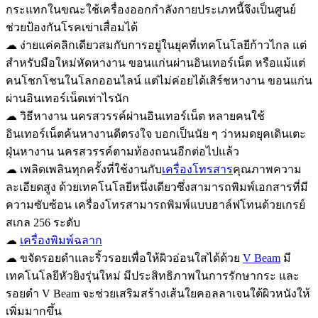
กระแทกในขณะใช้เครื่องออกกำลังกายประเภทนี้จึงเป็นศูนย์
ช่วยป้องกันโรคเข่าเสื่อมได้
☁ ง่ายแค่คลิกเดียวสมกับการอยู่ในยุคที่เทคโนโลยีก้าวไกล แต่
สำหรับมือใหม่หัดหางาน ขอนแก่นผ่านอินเทอร์เน็ต หรือแม้แต่
คนโชกโชนในโลกออนไลน์ แต่ไม่ค่อยได้เสิร์ชหางาน ขอนแก่น
ผ่านอินเทอร์เน็ตเท่าไรนัก
☁ วิธีหางาน นครสวรรค์ผ่านอินเทอร์เน็ต หลายคนใช้
อินเทอร์เน็ตค้นหางานดีตรงใจ บอกเป็นนัย ๆ ว่าหมดยุคเดินเตะ
ฝุ่นหางาน นครสวรรค์ตามท้องถนนอีกต่อไปแล้ว
☁ เพลิดเพลินทุกครั้งที่ใช้งานกับ
เครื่องโทรสาร
คุณภาพความ
ละเอียดสูง ด้วยเทคโนโลยีหนึ่งเดียวซึ่งสามารถพิมพ์เอกสารที่มี
ความซับซ้อน เครื่องโทรสามารถพิมพ์แบบฮาล์ฟโทนด้วยเกรย์
สเกล 256 ระดับ
☁
เครื่องพิมพ์ฉลาก
☁ ขจัดรอยดำและริ้วรอยเพื่อให้ผิวอ่อนใสได้ด้วย
V Beam
มี
เทคโนโลยีหัวยิงรุ่นใหม่ มีประสิทธิภาพในการรักษากระ และ
รอยดำ V Beam จะช่วยเสริมสร้างเส้นใยคอลลาเจนใต้ผิวหนังให้
เพิ่มมากขึ้น