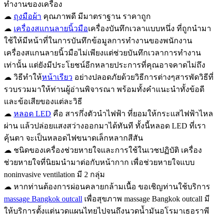
ทำงานของเครื่อง
☁
ถุงมือผ้า
คุณภาพดี มีมาตราฐาน ราคาถูก
☁
เครื่องสแกนลายนิ้วมือ
เครื่องบันทึกเวลาแบบหนึ่ง ที่ถูกนำมา
ใช้ให้มีหน้าที่ในการบันทึกข้อมูลการทำงานของพนักงาน
เครื่องสแกนลายนิ้วมือไม่เพียงแต่ช่วยบันทึกเวลาการทำงาน
เท่านั้น แต่ยังมีประโยชน์อีกหลายประการที่คุณอาจคาดไม่ถึง
☁ วิธีทำให้
หน้าเรียว
อย่างปลอดภัยด้วยวิธีการต่างๆสารพัดวิธีที่
รวบรวมมาให้ท่านผู้อ่านพิจารณา พร้อมทั้งคำแนะนำทั้งข้อดี
และข้อเสียของแต่ละวิธี
☁
หลอด LED
คือ สารกึ่งตัวนำไฟฟ้า ที่ยอมให้กระแสไฟฟ้าไหล
ผ่าน แล้วปล่อยแสงสว่างออกมาได้ทันที ทั้งนี้หลอด LED ที่เรา
คุ้นตา จะเป็นหลอดไฟขนาดเล็กหลากสีสัน
☁ ชนิดของเครื่องช่วยหายใจและการใช้ในเวชปฏิบัติ เครื่อง
ช่วยหายใจที่นิยมนำมาต่อกับหน้ากาก เพื่อช่วยหายใจแบบ
noninvasive ventilation มี 2 กลุ่ม
☁ หากท่านต้องการผ่อนคลายกล้ามเนื้อ ขอเชิญท่านใช้บริการ
massage Bangkok outcall
เพื่อสุขภาพ massage Bangkok outcall มี
ให้บริการตั้งแต่นวดแผนไทยไปจนถึงนวดน้ำมันอโรมาเธอราพี