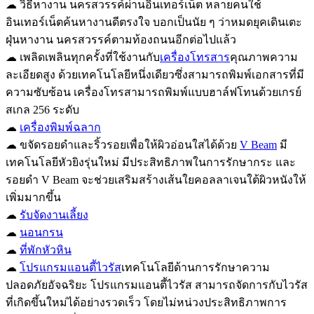
☁ วิธีหางาน นครสวรรค์ผ่านอินเทอร์เน็ต หลายคนใช้
อินเทอร์เน็ตค้นหางานดีตรงใจ บอกเป็นนัย ๆ ว่าหมดยุคเดินเตะ
ฝุ่นหางาน นครสวรรค์ตามท้องถนนอีกต่อไปแล้ว
☁ เพลิดเพลินทุกครั้งที่ใช้งานกับ
เครื่องโทรสาร
คุณภาพความ
ละเอียดสูง ด้วยเทคโนโลยีหนึ่งเดียวซึ่งสามารถพิมพ์เอกสารที่มี
ความซับซ้อน เครื่องโทรสามารถพิมพ์แบบฮาล์ฟโทนด้วยเกรย์
สเกล 256 ระดับ
☁
เครื่องพิมพ์ฉลาก
☁ ขจัดรอยดำและริ้วรอยเพื่อให้ผิวอ่อนใสได้ด้วย
V Beam
มี
เทคโนโลยีหัวยิงรุ่นใหม่ มีประสิทธิภาพในการรักษากระ และ
รอยดำ V Beam จะช่วยเสริมสร้างเส้นใยคอลลาเจนใต้ผิวหนังให้
เพิ่มมากขึ้น
☁
รับจัดงานเลี้ยง
☁
นอนกรน
☁
ที่พักหัวหิน
☁
โปรแกรมแอนตี้ไวรัส
เทคโนโลยีด้านการรักษาความ
ปลอดภัยอัจฉริยะ โปรแกรมแอนตี้ไวรัส สามารถจัดการกับไวรัส
ที่เกิดขึ้นใหม่ได้อย่างรวดเร็ว โดยไม่หน่วงประสิทธิภาพการ