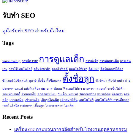
รับทำ SEO
คู่มือรับทำ SEO สำหรับมือใหม่
Tags
การดูแลเด็ก
voice over ip
การฉีด PRP
การตั้งชื่อ
การพัฒนาเด็ก
การเล่น
เกม
การใช้เทคโนโลยี
ครีมรักษาฝ้า
คลอโรฟิลล์
คอนโดให้เช่า
ฉีด PRP
ฉีดฟิลเลอร์ใต้ตา
ตั้งชื่อลูก
ซัมเมอร์นิวซีแลนด์
ดูฤกษ์
ตั้งชื่อ
ตั้งชื่อมงคล
ทัวร์พม่า
ทัวร์ส่วนตัว ต่าง
ประเทศ
นมแม่
ผนังกันเสียง
พยาบาล
พัดลม
ฟิลเลอร์ใต้ตา
ยางพารา
รถยนต์
รถเข็นไฟฟ้า
รองเท้าเซฟตี้
ร้านดอกไม้
ลวดอลูมิเนียม
วันเด็กแห่งชาติ
วัสดุก่อสร้าง
หน่วยกู้ภัย
ห้องครัว
ออทิ
สติก
เกาะเสม็ด
เช่าคอนโด
เด็กยุคไอแพ็ด
เด็กสมาธิสั้น
เทคโนโลยี
เทคโนโลยีกับการเลี้ยงลูก
เทคโนโลยีสารสนเทศ
เลี้ยงลูก
โรคกระเพาะ
ไอแพ็ด
Recent Posts
เครื่อง cnc กระบวนการผลิตสำหรับโรงงานอุตสาหกรรม