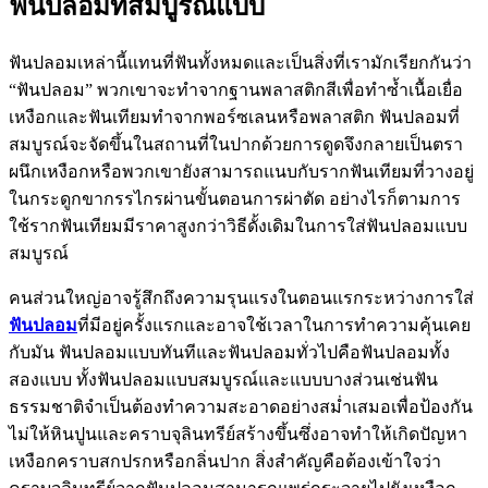
ฟันปลอมที่สมบูรณ์แบบ
ฟันปลอมเหล่านี้แทนที่ฟันทั้งหมดและเป็นสิ่งที่เรามักเรียกกันว่า
“ฟันปลอม” พวกเขาจะทำจากฐานพลาสติกสีเพื่อทำซ้ำเนื้อเยื่อ
เหงือกและฟันเทียมทำจากพอร์ซเลนหรือพลาสติก ฟันปลอมที่
สมบูรณ์จะจัดขึ้นในสถานที่ในปากด้วยการดูดจึงกลายเป็นตรา
ผนึกเหงือกหรือพวกเขายังสามารถแนบกับรากฟันเทียมที่วางอยู่
ในกระดูกขากรรไกรผ่านขั้นตอนการผ่าตัด อย่างไรก็ตามการ
ใช้รากฟันเทียมมีราคาสูงกว่าวิธีดั้งเดิมในการใส่ฟันปลอมแบบ
สมบูรณ์
คนส่วนใหญ่อาจรู้สึกถึงความรุนแรงในตอนแรกระหว่างการใส่
ฟันปลอม
ที่มีอยู่ครั้งแรกและอาจใช้เวลาในการทำความคุ้นเคย
กับมัน ฟันปลอมแบบทันทีและฟันปลอมทั่วไปคือฟันปลอมทั้ง
สองแบบ ทั้งฟันปลอมแบบสมบูรณ์และแบบบางส่วนเช่นฟัน
ธรรมชาติจำเป็นต้องทำความสะอาดอย่างสม่ำเสมอเพื่อป้องกัน
ไม่ให้หินปูนและคราบจุลินทรีย์สร้างขึ้นซึ่งอาจทำให้เกิดปัญหา
เหงือกคราบสกปรกหรือกลิ่นปาก สิ่งสำคัญคือต้องเข้าใจว่า