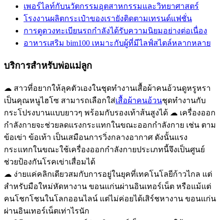
เพอร์ไลท์กับนวัตกรรมอุตสาหกรรมและวิทยาศาสตร์
โรงงานผลิตกระเป๋าของเรายังติดตามเทรนด์แฟชั่น
การดูดวงทะเบียนรถกำลังได้รับความนิยมอย่างต่อเนื่อง
อาหารเสริม bim100 เหมาะกับผู้ที่มีไลฟ์สไตล์หลากหลาย
บริการสำหรับพ่อแม่ลูก
☁ สาวที่อยากให้ลุคตัวเองในชุดทำงานเสื้อผ้าคนอ้วนดูหรูหรา
เป็นคุณหนูไฮโซ สามารถเลือกใส่
เสื้อผ้าคนอ้วน
ชุดทำงานกับ
กระโปรงบานแบบยาวๆ พร้อมกับรองเท้าส้นสูงได้ ☁ เครื่องออก
กำลังกายจะช่วยลดแรงกระแทกในขณะออกกำลังกาย เช่น ตาม
ข้อเข่า ข้อเท้า เป็นเสมือนการวิ่งกลางอากาศ ดังนั้นแรง
กระแทกในขณะใช้เครื่องออกกำลังกายประเภทนี้จึงเป็นศูนย์
ช่วยป้องกันโรคเข่าเสื่อมได้
☁ ง่ายแค่คลิกเดียวสมกับการอยู่ในยุคที่เทคโนโลยีก้าวไกล แต่
สำหรับมือใหม่หัดหางาน ขอนแก่นผ่านอินเทอร์เน็ต หรือแม้แต่
คนโชกโชนในโลกออนไลน์ แต่ไม่ค่อยได้เสิร์ชหางาน ขอนแก่น
ผ่านอินเทอร์เน็ตเท่าไรนัก