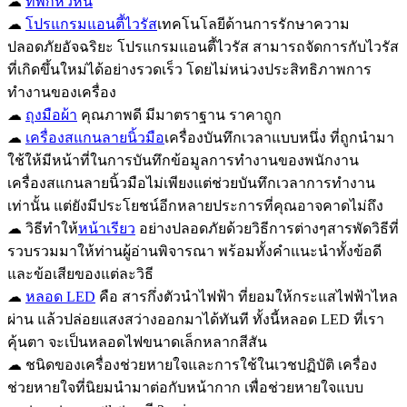
☁
ที่พักหัวหิน
☁
โปรแกรมแอนตี้ไวรัส
เทคโนโลยีด้านการรักษาความ
ปลอดภัยอัจฉริยะ โปรแกรมแอนตี้ไวรัส สามารถจัดการกับไวรัส
ที่เกิดขึ้นใหม่ได้อย่างรวดเร็ว โดยไม่หน่วงประสิทธิภาพการ
ทำงานของเครื่อง
☁
ถุงมือผ้า
คุณภาพดี มีมาตราฐาน ราคาถูก
☁
เครื่องสแกนลายนิ้วมือ
เครื่องบันทึกเวลาแบบหนึ่ง ที่ถูกนำมา
ใช้ให้มีหน้าที่ในการบันทึกข้อมูลการทำงานของพนักงาน
เครื่องสแกนลายนิ้วมือไม่เพียงแต่ช่วยบันทึกเวลาการทำงาน
เท่านั้น แต่ยังมีประโยชน์อีกหลายประการที่คุณอาจคาดไม่ถึง
☁ วิธีทำให้
หน้าเรียว
อย่างปลอดภัยด้วยวิธีการต่างๆสารพัดวิธีที่
รวบรวมมาให้ท่านผู้อ่านพิจารณา พร้อมทั้งคำแนะนำทั้งข้อดี
และข้อเสียของแต่ละวิธี
☁
หลอด LED
คือ สารกึ่งตัวนำไฟฟ้า ที่ยอมให้กระแสไฟฟ้าไหล
ผ่าน แล้วปล่อยแสงสว่างออกมาได้ทันที ทั้งนี้หลอด LED ที่เรา
คุ้นตา จะเป็นหลอดไฟขนาดเล็กหลากสีสัน
☁ ชนิดของเครื่องช่วยหายใจและการใช้ในเวชปฏิบัติ เครื่อง
ช่วยหายใจที่นิยมนำมาต่อกับหน้ากาก เพื่อช่วยหายใจแบบ