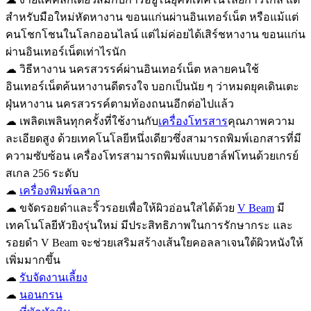
สำหรับมือใหม่หัดหางาน ขอนแก่นผ่านอินเทอร์เน็ต หรือแม้แต่
คนโชกโชนในโลกออนไลน์ แต่ไม่ค่อยได้เสิร์ชหางาน ขอนแก่น
ผ่านอินเทอร์เน็ตเท่าไรนัก
☁ วิธีหางาน นครสวรรค์ผ่านอินเทอร์เน็ต หลายคนใช้
อินเทอร์เน็ตค้นหางานดีตรงใจ บอกเป็นนัย ๆ ว่าหมดยุคเดินเตะ
ฝุ่นหางาน นครสวรรค์ตามท้องถนนอีกต่อไปแล้ว
☁ เพลิดเพลินทุกครั้งที่ใช้งานกับ
เครื่องโทรสาร
คุณภาพความ
ละเอียดสูง ด้วยเทคโนโลยีหนึ่งเดียวซึ่งสามารถพิมพ์เอกสารที่มี
ความซับซ้อน เครื่องโทรสามารถพิมพ์แบบฮาล์ฟโทนด้วยเกรย์
สเกล 256 ระดับ
☁
เครื่องพิมพ์ฉลาก
☁ ขจัดรอยดำและริ้วรอยเพื่อให้ผิวอ่อนใสได้ด้วย
V Beam
มี
เทคโนโลยีหัวยิงรุ่นใหม่ มีประสิทธิภาพในการรักษากระ และ
รอยดำ V Beam จะช่วยเสริมสร้างเส้นใยคอลลาเจนใต้ผิวหนังให้
เพิ่มมากขึ้น
☁
รับจัดงานเลี้ยง
☁
นอนกรน