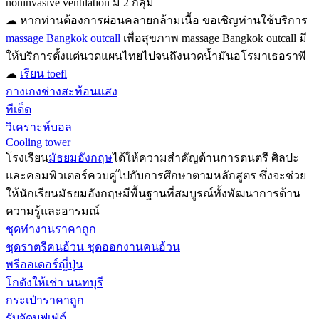
noninvasive ventilation มี 2 กลุ่ม
☁ หากท่านต้องการผ่อนคลายกล้ามเนื้อ ขอเชิญท่านใช้บริการ
massage Bangkok outcall
เพื่อสุขภาพ massage Bangkok outcall มี
ให้บริการตั้งแต่นวดแผนไทยไปจนถึงนวดน้ำมันอโรมาเธอราพี
☁
เรียน toefl
กางเกงช่างสะท้อนแสง
ทีเด็ด
วิเคราะห์บอล
Cooling tower
โรงเรียน
มัธยมอังกฤษ
ได้ให้ความสำคัญด้านการดนตรี ศิลปะ
และคอมพิวเตอร์ควบคู่ไปกับการศึกษาตามหลักสูตร ซึ่งจะช่วย
ให้นักเรียนมัธยมอังกฤษมีพื้นฐานที่สมบูรณ์ทั้งพัฒนาการด้าน
ความรู้และอารมณ์
ชุดทำงานราคาถูก
ชุดราตรีคนอ้วน ชุดออกงานคนอ้วน
พรีออเดอร์ญี่ปุ่น
โกดังให้เช่า นนทบุรี
กระเป๋าราคาถูก
รับจัดบุฟเฟ่ต์