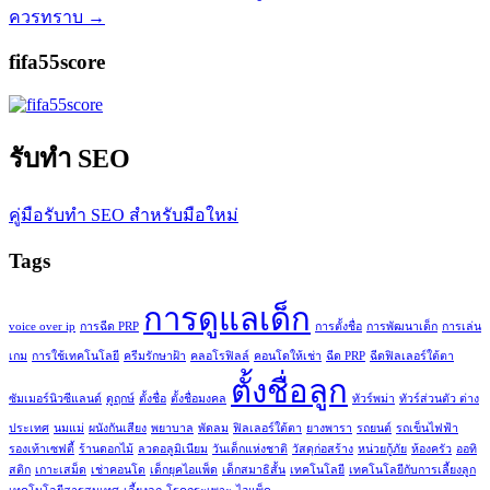
ควรทราบ
→
fifa55score
รับทำ SEO
คู่มือรับทำ SEO สำหรับมือใหม่
Tags
การดูแลเด็ก
voice over ip
การฉีด PRP
การตั้งชื่อ
การพัฒนาเด็ก
การเล่น
เกม
การใช้เทคโนโลยี
ครีมรักษาฝ้า
คลอโรฟิลล์
คอนโดให้เช่า
ฉีด PRP
ฉีดฟิลเลอร์ใต้ตา
ตั้งชื่อลูก
ซัมเมอร์นิวซีแลนด์
ดูฤกษ์
ตั้งชื่อ
ตั้งชื่อมงคล
ทัวร์พม่า
ทัวร์ส่วนตัว ต่าง
ประเทศ
นมแม่
ผนังกันเสียง
พยาบาล
พัดลม
ฟิลเลอร์ใต้ตา
ยางพารา
รถยนต์
รถเข็นไฟฟ้า
รองเท้าเซฟตี้
ร้านดอกไม้
ลวดอลูมิเนียม
วันเด็กแห่งชาติ
วัสดุก่อสร้าง
หน่วยกู้ภัย
ห้องครัว
ออทิ
สติก
เกาะเสม็ด
เช่าคอนโด
เด็กยุคไอแพ็ด
เด็กสมาธิสั้น
เทคโนโลยี
เทคโนโลยีกับการเลี้ยงลูก