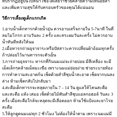
ที่ปรากฏอยู่บนใบหน้า เชื่อได้เลยว่าช่วยคลายความเหนื่อยล้า
และเพิ่มความสุขให้กับครอบครัวของคุณได้แน่นอน
วิธีการเลี้ยงดูเด็กแรกเกิด
1.อาบน้ำเด็กทารกด้วยน้ำอุ่น ควรอาบเสร็จภายใน 5-7นาที ในที่
ลมไม่โกรก อาบวันละ 2 ครั้ง และสระผมวันละครั้ง ไม่ควรอาบ
น้ำทันทีหลังให้นม
2.เมื่อทารกถ่ายอุจาจาระหรือปัสสาวะควรเปลี่ยนผ้าอ้อมทุกครั้ง
ถ้าปล่อยไว้นานทารกจะตัวเย็น
3.การถ่ายอุจจาระ ทารกที่กินนมแม่จะถ่ายบ่อย มีสีเหลือง จะมี
เม็ดเล็กๆคล้ายเม็ดมะเขือ เพราะนมแม่ย่อยง่าย ช่วยระบายท้อง
การทำความสะอาดก้น เช็ดด้วยสำลีชุบน้ำสะอาด เช็ดจากบนลง
ล่าง ห้ามเช็ดกลับไปกลับมา
4.สะดือเด็กทารกจะหลุดภายใน 7 – 14 วัน ดูแลให้โคนสะดือ
และสะดือ แห้ง เสมอ เช็ดด้วยไม้พันสำลีชุบแอลกอฮอล์ วันละ 3
ครั้ง เมื่อสะดือใกล้จะหลุดจะมีเลือดออก ห้ามใช้แป้งและยาโรย
สะดือ
5.ให้ลูกดูดนมแม่ทุก 2 ชั่วโมง ไม่ต้องให้น้ำตาม เพราะนมแม่มี