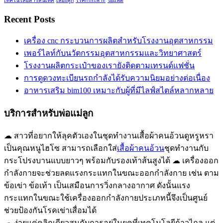
เทคโนโลยีสารสนเทศ
เลี้ยงลูก
โรคกระเพาะ
ไอแพ็ด
Recent Posts
เครื่อง cnc กระบวนการผลิตสำหรับโรงงานอุตสาหกรรม
เพอร์ไลท์กับนวัตกรรมอุตสาหกรรมและวิทยาศาสตร์
โรงงานผลิตกระเป๋าของเรายังติดตามเทรนด์แฟชั่น
การดูดวงทะเบียนรถกำลังได้รับความนิยมอย่างต่อเนื่อง
อาหารเสริม bim100 เหมาะกับผู้ที่มีไลฟ์สไตล์หลากหลาย
บริการสำหรับพ่อแม่ลูก
☁ สาวที่อยากให้ลุคตัวเองในชุดทำงานเสื้อผ้าคนอ้วนดูหรูหรา
เป็นคุณหนูไฮโซ สามารถเลือกใส่
เสื้อผ้าคนอ้วน
ชุดทำงานกับ
กระโปรงบานแบบยาวๆ พร้อมกับรองเท้าส้นสูงได้ ☁ เครื่องออก
กำลังกายจะช่วยลดแรงกระแทกในขณะออกกำลังกาย เช่น ตาม
ข้อเข่า ข้อเท้า เป็นเสมือนการวิ่งกลางอากาศ ดังนั้นแรง
กระแทกในขณะใช้เครื่องออกกำลังกายประเภทนี้จึงเป็นศูนย์
ช่วยป้องกันโรคเข่าเสื่อมได้
☁ ง่ายแค่คลิกเดียวสมกับการอยู่ในยุคที่เทคโนโลยีก้าวไกล แต่