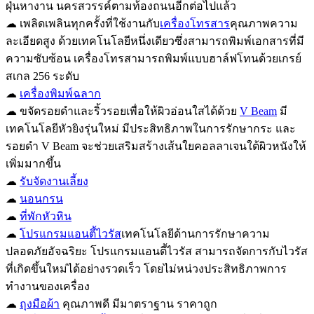
ฝุ่นหางาน นครสวรรค์ตามท้องถนนอีกต่อไปแล้ว
☁ เพลิดเพลินทุกครั้งที่ใช้งานกับ
เครื่องโทรสาร
คุณภาพความ
ละเอียดสูง ด้วยเทคโนโลยีหนึ่งเดียวซึ่งสามารถพิมพ์เอกสารที่มี
ความซับซ้อน เครื่องโทรสามารถพิมพ์แบบฮาล์ฟโทนด้วยเกรย์
สเกล 256 ระดับ
☁
เครื่องพิมพ์ฉลาก
☁ ขจัดรอยดำและริ้วรอยเพื่อให้ผิวอ่อนใสได้ด้วย
V Beam
มี
เทคโนโลยีหัวยิงรุ่นใหม่ มีประสิทธิภาพในการรักษากระ และ
รอยดำ V Beam จะช่วยเสริมสร้างเส้นใยคอลลาเจนใต้ผิวหนังให้
เพิ่มมากขึ้น
☁
รับจัดงานเลี้ยง
☁
นอนกรน
☁
ที่พักหัวหิน
☁
โปรแกรมแอนตี้ไวรัส
เทคโนโลยีด้านการรักษาความ
ปลอดภัยอัจฉริยะ โปรแกรมแอนตี้ไวรัส สามารถจัดการกับไวรัส
ที่เกิดขึ้นใหม่ได้อย่างรวดเร็ว โดยไม่หน่วงประสิทธิภาพการ
ทำงานของเครื่อง
☁
ถุงมือผ้า
คุณภาพดี มีมาตราฐาน ราคาถูก