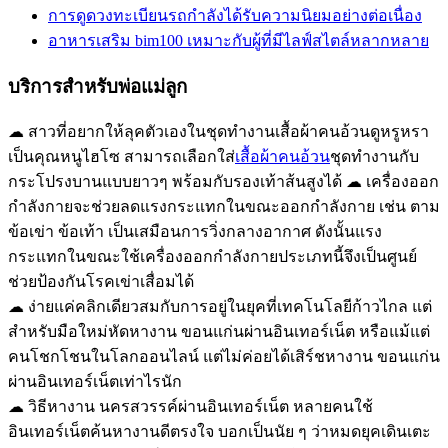
การดูดวงทะเบียนรถกำลังได้รับความนิยมอย่างต่อเนื่อง
อาหารเสริม bim100 เหมาะกับผู้ที่มีไลฟ์สไตล์หลากหลาย
บริการสำหรับพ่อแม่ลูก
☁ สาวที่อยากให้ลุคตัวเองในชุดทำงานเสื้อผ้าคนอ้วนดูหรูหรา
เป็นคุณหนูไฮโซ สามารถเลือกใส่
เสื้อผ้าคนอ้วน
ชุดทำงานกับ
กระโปรงบานแบบยาวๆ พร้อมกับรองเท้าส้นสูงได้ ☁ เครื่องออก
กำลังกายจะช่วยลดแรงกระแทกในขณะออกกำลังกาย เช่น ตาม
ข้อเข่า ข้อเท้า เป็นเสมือนการวิ่งกลางอากาศ ดังนั้นแรง
กระแทกในขณะใช้เครื่องออกกำลังกายประเภทนี้จึงเป็นศูนย์
ช่วยป้องกันโรคเข่าเสื่อมได้
☁ ง่ายแค่คลิกเดียวสมกับการอยู่ในยุคที่เทคโนโลยีก้าวไกล แต่
สำหรับมือใหม่หัดหางาน ขอนแก่นผ่านอินเทอร์เน็ต หรือแม้แต่
คนโชกโชนในโลกออนไลน์ แต่ไม่ค่อยได้เสิร์ชหางาน ขอนแก่น
ผ่านอินเทอร์เน็ตเท่าไรนัก
☁ วิธีหางาน นครสวรรค์ผ่านอินเทอร์เน็ต หลายคนใช้
อินเทอร์เน็ตค้นหางานดีตรงใจ บอกเป็นนัย ๆ ว่าหมดยุคเดินเตะ