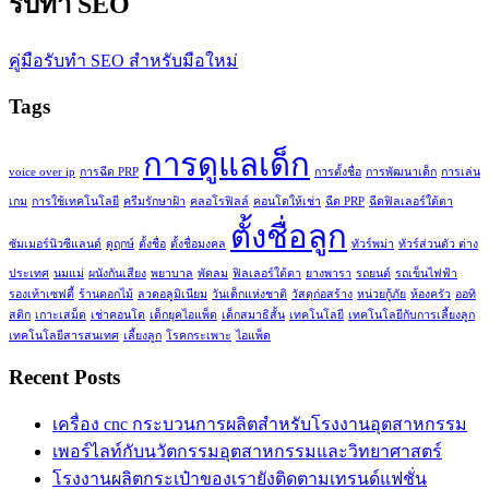
รับทำ SEO
คู่มือรับทำ SEO สำหรับมือใหม่
Tags
การดูแลเด็ก
voice over ip
การฉีด PRP
การตั้งชื่อ
การพัฒนาเด็ก
การเล่น
เกม
การใช้เทคโนโลยี
ครีมรักษาฝ้า
คลอโรฟิลล์
คอนโดให้เช่า
ฉีด PRP
ฉีดฟิลเลอร์ใต้ตา
ตั้งชื่อลูก
ซัมเมอร์นิวซีแลนด์
ดูฤกษ์
ตั้งชื่อ
ตั้งชื่อมงคล
ทัวร์พม่า
ทัวร์ส่วนตัว ต่าง
ประเทศ
นมแม่
ผนังกันเสียง
พยาบาล
พัดลม
ฟิลเลอร์ใต้ตา
ยางพารา
รถยนต์
รถเข็นไฟฟ้า
รองเท้าเซฟตี้
ร้านดอกไม้
ลวดอลูมิเนียม
วันเด็กแห่งชาติ
วัสดุก่อสร้าง
หน่วยกู้ภัย
ห้องครัว
ออทิ
สติก
เกาะเสม็ด
เช่าคอนโด
เด็กยุคไอแพ็ด
เด็กสมาธิสั้น
เทคโนโลยี
เทคโนโลยีกับการเลี้ยงลูก
เทคโนโลยีสารสนเทศ
เลี้ยงลูก
โรคกระเพาะ
ไอแพ็ด
Recent Posts
เครื่อง cnc กระบวนการผลิตสำหรับโรงงานอุตสาหกรรม
เพอร์ไลท์กับนวัตกรรมอุตสาหกรรมและวิทยาศาสตร์
โรงงานผลิตกระเป๋าของเรายังติดตามเทรนด์แฟชั่น