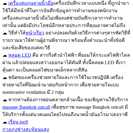
☁
เครื่องสแกนลายนิ้วมือ
เครื่องบันทึกเวลาแบบหนึ่ง ที่ถูกนำมา
ใช้ให้มีหน้าที่ในการบันทึกข้อมูลการทำงานของพนักงาน
เครื่องสแกนลายนิ้วมือไม่เพียงแต่ช่วยบันทึกเวลาการทำงาน
เท่านั้น แต่ยังมีประโยชน์อีกหลายประการที่คุณอาจคาดไม่ถึง
☁ วิธีทำให้
หน้าเรียว
อย่างปลอดภัยด้วยวิธีการต่างๆสารพัดวิธีที่
รวบรวมมาให้ท่านผู้อ่านพิจารณา พร้อมทั้งคำแนะนำทั้งข้อดี
และข้อเสียของแต่ละวิธี
☁
หลอด LED
คือ สารกึ่งตัวนำไฟฟ้า ที่ยอมให้กระแสไฟฟ้าไหล
ผ่าน แล้วปล่อยแสงสว่างออกมาได้ทันที ทั้งนี้หลอด LED ที่เรา
คุ้นตา จะเป็นหลอดไฟขนาดเล็กหลากสีสัน
☁ ชนิดของเครื่องช่วยหายใจและการใช้ในเวชปฏิบัติ เครื่อง
ช่วยหายใจที่นิยมนำมาต่อกับหน้ากาก เพื่อช่วยหายใจแบบ
noninvasive ventilation มี 2 กลุ่ม
☁ หากท่านต้องการผ่อนคลายกล้ามเนื้อ ขอเชิญท่านใช้บริการ
massage Bangkok outcall
เพื่อสุขภาพ massage Bangkok outcall มี
ให้บริการตั้งแต่นวดแผนไทยไปจนถึงนวดน้ำมันอโรมาเธอราพี
☁
เรียน toefl
กางเกงช่างสะท้อนแสง