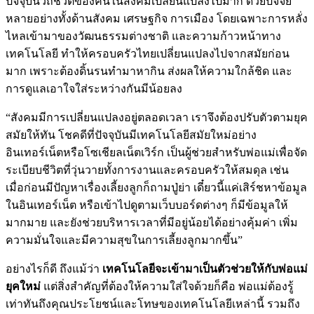
ปัจจุบันวิถีชีวิตของคนในสังคมเปลี่ยนแปลงไปมาก ด้วยปัจจัย
หลายอย่างทั้งด้านสังคม เศรษฐกิจ การเมือง โดยเฉพาะการหลั่ง
ไหลเข้ามาของวัฒนธรรมต่างชาติ และความก้าวหน้าทาง
เทคโนโลยี ทำให้ครอบครัวไทยเปลี่ยนแปลงไปจากสมัยก่อน
มาก เพราะต้องดิ้นรนทำมาหากิน ส่งผลให้ความใกล้ชิด และ
การดูแลเอาใจใส่ระหว่างกันมีน้อยลง
“สังคมมีการเปลี่ยนแปลงอยู่ตลอดเวลา เราจึงต้องปรับตัวตามยุค
สมัยให้ทัน โชคดีที่ปัจจุบันมีเทคโนโลยีสมัยใหม่อย่าง
อินเทอร์เน็ตหรือโซเชียลเน็ตเวิร์ก เป็นผู้ช่วยสำหรับพ่อแม่เพื่อจัด
ระเบียบชีวิตที่วุ่นวายทั้งการงานและครอบครัวให้สมดุล เช่น
เมื่อก่อนมีปัญหาเรื่องเลี้ยงลูกก็ถามปู่ย่า เดี๋ยวนี้แค่เสิร์ชหาข้อมูล
ในอินเทอร์เน็ต หรือเข้าไปดูตามเว็บบอร์ดต่างๆ ก็มีข้อมูลให้
มากมาย และยังช่วยบริหารเวลาที่มีอยู่น้อยได้อย่างคุ้มค่า เพิ่ม
ความมั่นใจและมีความสุขในการเลี้ยงลูกมากขึ้น”
อย่างไรก็ดี ถึงแม้ว่า
เทคโนโลยีจะเข้ามาเป็นตัวช่วยให้กับพ่อแม่
ยุคใหม่
แต่สิ่งสำคัญที่ต้องให้ความใส่ใจด้วยก็คือ พ่อแม่ต้องรู้
เท่าทันถึงคุณประโยชน์และโทษของเทคโนโลยีเหล่านี้ รวมถึง