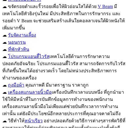
☁ ขจัดรอยดำและริ้วรอยเพื่อให้ผิวอ่อนใสได้ด้วย
V Beam
มี
เทคโนโลยีหัวยิงรุ่นใหม่ มีประสิทธิภาพในการรักษากระ และ
รอยดำ V Beam จะช่วยเสริมสร้างเส้นใยคอลลาเจนใต้ผิวหนังให้
เพิ่มมากขึ้น
☁
รับจัดงานเลี้ยง
☁
นอนกรน
☁
ที่พักหัวหิน
☁
โปรแกรมแอนตี้ไวรัส
เทคโนโลยีด้านการรักษาความ
ปลอดภัยอัจฉริยะ โปรแกรมแอนตี้ไวรัส สามารถจัดการกับไวรัส
ที่เกิดขึ้นใหม่ได้อย่างรวดเร็ว โดยไม่หน่วงประสิทธิภาพการ
ทำงานของเครื่อง
☁
ถุงมือผ้า
คุณภาพดี มีมาตราฐาน ราคาถูก
☁
เครื่องสแกนลายนิ้วมือ
เครื่องบันทึกเวลาแบบหนึ่ง ที่ถูกนำมา
ใช้ให้มีหน้าที่ในการบันทึกข้อมูลการทำงานของพนักงาน
เครื่องสแกนลายนิ้วมือไม่เพียงแต่ช่วยบันทึกเวลาการทำงาน
เท่านั้น แต่ยังมีประโยชน์อีกหลายประการที่คุณอาจคาดไม่ถึง
☁ วิธีทำให้
หน้าเรียว
อย่างปลอดภัยด้วยวิธีการต่างๆสารพัดวิธีที่
รวบรวมมาให้ท่านผู้อ่านพิจารณา พร้อมทั้งคำแนะนำทั้งข้อดี