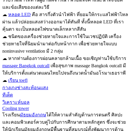
และข้อเสียของแต่ละวิธี
☁
หลอด LED
คือ สารกึ่งตัวนำไฟฟ้า ที่ยอมให้กระแสไฟฟ้าไหล
ผ่าน แล้วปล่อยแสงสว่างออกมาได้ทันที ทั้งนี้หลอด LED ที่เรา
คุ้นตา จะเป็นหลอดไฟขนาดเล็กหลากสีสัน
☁ ชนิดของเครื่องช่วยหายใจและการใช้ในเวชปฏิบัติ เครื่อง
ช่วยหายใจที่นิยมนำมาต่อกับหน้ากาก เพื่อช่วยหายใจแบบ
noninvasive ventilation มี 2 กลุ่ม
☁ หากท่านต้องการผ่อนคลายกล้ามเนื้อ ขอเชิญท่านใช้บริการ
massage Bangkok outcall
เพื่อสุขภาพ massage Bangkok outcall มี
ให้บริการตั้งแต่นวดแผนไทยไปจนถึงนวดน้ำมันอโรมาเธอราพี
☁
เรียน toefl
กางเกงช่างสะท้อนแสง
ทีเด็ด
วิเคราะห์บอล
Cooling tower
โรงเรียน
มัธยมอังกฤษ
ได้ให้ความสำคัญด้านการดนตรี ศิลปะ
และคอมพิวเตอร์ควบคู่ไปกับการศึกษาตามหลักสูตร ซึ่งจะช่วย
ให้นักเรียนมัธยมอังกฤษมีพื้นฐานที่สมบูรณ์ทั้งพัฒนาการด้าน