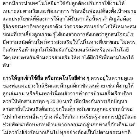
หากมีการนำเทคโนโลยีมาใช้กับลูกต้องปรับการใช้งานให้
เหมาะสมตามวัยและพัฒนาการ “ก่อนอื่นพ่อแม่ต้องตั้งเป้าหมาย
และประโยชน์ที่ต้องการให้ลูกได้รับจากสื่อนั้นๆ สำคัญคือต้อง
รู้จักธรรมชาติของลูกเราด้วยว่าควรจะสอนอย่างไรให้เหมาะสม
ขณะที่เราเลี้ยงลูกเราจะรู้ได้เองจากการสังเกตว่าลูกสนใจอะไร
มีความถนัดด้านใด ก็ควรส่งเสริมให้ไปในทางที่เขาชอบ ไม่ควร
กีดกันหรือห้ามลูกไม่ให้สัมผัสกับอินเทอร์เน็ตหรือเทคโนโลยี
ใดๆ เลย ตรงกันข้ามควรส่งเสริมให้เขาได้ฝึกใช้เพื่อตามโลกได้
ทัน”
การให้ลูกเข้าใช้สื่อ หรือเทคโนโลยีต่าง ๆ
ควรอยู่ในความดูแล
ของพ่อแม่อย่างใกล้ชิดและมีกฎกติกาชัดเจนด้วย เช่น ตั้งกฎให้
ลูกเล่นเกม หรืออินเทอร์เน็ตหลังจากทำการบ้านเสร็จเรียบร้อย
ควรให้พักสายตาทุก ๆ 20-30 นาที เพื่อป้องกันการเกิดปัญหา
สายตาสั้นไปจนถึงต้อกระจกในเด็ก หมั่นชวนลูกละจากหน้าจอ
ไปทำกิจกรรมอื่น ๆ บ้าง เพื่อให้เกิดการเรียนรู้จากการปฏิบัติและ
ช่วยพัฒนาทักษะรอบด้าน หากออกนอกลู่นอกทางก็ตักเตือน แต่
ไม่ควรไปเร่งรัดมากเกินไป ทุกอย่างต้องเป็นไปตามธรรมชาติ