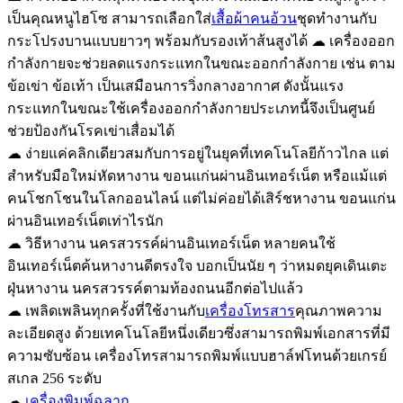
เป็นคุณหนูไฮโซ สามารถเลือกใส่
เสื้อผ้าคนอ้วน
ชุดทำงานกับ
กระโปรงบานแบบยาวๆ พร้อมกับรองเท้าส้นสูงได้ ☁ เครื่องออก
กำลังกายจะช่วยลดแรงกระแทกในขณะออกกำลังกาย เช่น ตาม
ข้อเข่า ข้อเท้า เป็นเสมือนการวิ่งกลางอากาศ ดังนั้นแรง
กระแทกในขณะใช้เครื่องออกกำลังกายประเภทนี้จึงเป็นศูนย์
ช่วยป้องกันโรคเข่าเสื่อมได้
☁ ง่ายแค่คลิกเดียวสมกับการอยู่ในยุคที่เทคโนโลยีก้าวไกล แต่
สำหรับมือใหม่หัดหางาน ขอนแก่นผ่านอินเทอร์เน็ต หรือแม้แต่
คนโชกโชนในโลกออนไลน์ แต่ไม่ค่อยได้เสิร์ชหางาน ขอนแก่น
ผ่านอินเทอร์เน็ตเท่าไรนัก
☁ วิธีหางาน นครสวรรค์ผ่านอินเทอร์เน็ต หลายคนใช้
อินเทอร์เน็ตค้นหางานดีตรงใจ บอกเป็นนัย ๆ ว่าหมดยุคเดินเตะ
ฝุ่นหางาน นครสวรรค์ตามท้องถนนอีกต่อไปแล้ว
☁ เพลิดเพลินทุกครั้งที่ใช้งานกับ
เครื่องโทรสาร
คุณภาพความ
ละเอียดสูง ด้วยเทคโนโลยีหนึ่งเดียวซึ่งสามารถพิมพ์เอกสารที่มี
ความซับซ้อน เครื่องโทรสามารถพิมพ์แบบฮาล์ฟโทนด้วยเกรย์
สเกล 256 ระดับ
☁
เครื่องพิมพ์ฉลาก