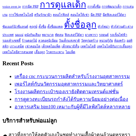
การดูแลเด็ก
voice over ip
การฉีด PRP
การตั้งชื่อ
การพัฒนาเด็ก
การเล่น
เกม
การใช้เทคโนโลยี
ครีมรักษาฝ้า
คลอโรฟิลล์
คอนโดให้เช่า
ฉีด PRP
ฉีดฟิลเลอร์ใต้ตา
ตั้งชื่อลูก
ซัมเมอร์นิวซีแลนด์
ดูฤกษ์
ตั้งชื่อ
ตั้งชื่อมงคล
ทัวร์พม่า
ทัวร์ส่วนตัว ต่าง
ประเทศ
นมแม่
ผนังกันเสียง
พยาบาล
พัดลม
ฟิลเลอร์ใต้ตา
ยางพารา
รถยนต์
รถเข็นไฟฟ้า
รองเท้าเซฟตี้
ร้านดอกไม้
ลวดอลูมิเนียม
วันเด็กแห่งชาติ
วัสดุก่อสร้าง
หน่วยกู้ภัย
ห้องครัว
ออทิ
สติก
เกาะเสม็ด
เช่าคอนโด
เด็กยุคไอแพ็ด
เด็กสมาธิสั้น
เทคโนโลยี
เทคโนโลยีกับการเลี้ยงลูก
เทคโนโลยีสารสนเทศ
เลี้ยงลูก
โรคกระเพาะ
ไอแพ็ด
Recent Posts
เครื่อง cnc กระบวนการผลิตสำหรับโรงงานอุตสาหกรรม
เพอร์ไลท์กับนวัตกรรมอุตสาหกรรมและวิทยาศาสตร์
โรงงานผลิตกระเป๋าของเรายังติดตามเทรนด์แฟชั่น
การดูดวงทะเบียนรถกำลังได้รับความนิยมอย่างต่อเนื่อง
อาหารเสริม bim100 เหมาะกับผู้ที่มีไลฟ์สไตล์หลากหลาย
บริการสำหรับพ่อแม่ลูก
☁ สาวที่อยากให้ลุคตัวเองในชุดทำงานเสื้อผ้าคนอ้วนดูหรูหรา