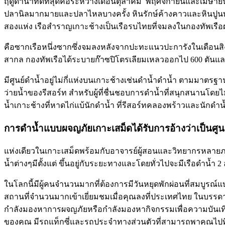
ฤดูดำน้ำที่ดีที่สุดคือระหว่างเดือนตุลาคม พฤศจิกายนและเมษายน
ปลานิลมากมายและปลาไหลบางครั้ง หินรักษ์ค้างคาวและหินปูนทั
สองแห่ง เรือสำราญเกาะช้างเป็นเรือรบไทยที่จมลงในกองทัพเรือฝรั
คือซากเรือหนึ่งซากซึ่งจมลงหลังจากปะทะแนวปะการังในเดือนสิง
สากล กองทัพเรือได้ระบายก๊าซปิโตรเลียมเหลวออกไป 600 ตันและ
มีศูนย์ดำน้ำอยู่ไม่กี่แห่งบนเกาะช้างเช่นดำน้ำดำน้ำ ตามมาต
ว่ายน้ำของรีสอร์ท สำหรับผู้ที่ชื่นชอบการดำน้ำที่สนุกสนานโดยไม่
น้ำเกาะช้างที่หาดไก่แบ้นักดำน้ำ ที่รีสอร์ทคลองพร้าวและนักดำน
การดำน้ำแบบผจญภัยเกาะเสม็ดได้รับการอ้างว่าเป็นศูน
แห่งเดียวในเกาะเสม็ดพร้อมกับอาจารย์ผู้สอนและวิทยากรหลายภาษา
น้ำต่างๆมีตั้งแต่ ขึ้นอยู่กับระยะทางและโดยทั่วไปจะมีเรือดำน้ำ
ในโลกนี้มีผู้คนจำนวนมากที่ต้องการมีวันหยุดพักผ่อนที่สมบูรณ์แ
สถานที่จำนวนมากเข้าเยี่ยมชมเมื่อคุณลงที่ประเทศไทย ในบรรด
กำลังมองหาการผจญภัยหรือกำลังมองหากิจกรรมเพื่อความบันเทิงบ
ของคุณ มีรถแท็กซี่และรถประจำทางส่วนตัวที่สามารถพาคุณไปที่