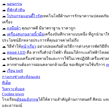
☁
นอนกรน
☁
ที่พักหัวหิน
☁
โปรแกรมแอนตี้ไวรัส
เทคโนโลยีด้านการรักษาความปลอดภัยอัจ
เครื่อง
☁
ถุงมือผ้า
คุณภาพดี มีมาตราฐาน ราคาถูก
☁
เครื่องสแกนลายนิ้วมือ
เครื่องบันทึกเวลาแบบหนึ่ง ที่ถูกนำมา
ประโยชน์อีกหลายประการที่คุณอาจคาดไม่ถึง
☁ วิธีทำให้
หน้าเรียว
อย่างปลอดภัยด้วยวิธีการต่างๆสารพัดวิธีที
☁
หลอด LED
คือ สารกึ่งตัวนำไฟฟ้า ที่ยอมให้กระแสไฟฟ้าไหลผ
☁ ชนิดของเครื่องช่วยหายใจและการใช้ในเวชปฏิบัติ เครื่องช่วยหา
☁ หากท่านต้องการผ่อนคลายกล้ามเนื้อ ขอเชิญท่านใช้บริการ
m
☁
เรียน toefl
กางเกงช่างสะท้อนแสง
ทีเด็ด
วิเคราะห์บอล
Cooling tower
โรงเรียน
มัธยมอังกฤษ
ได้ให้ความสำคัญด้านการดนตรี ศิลปะ และค
และอารมณ์