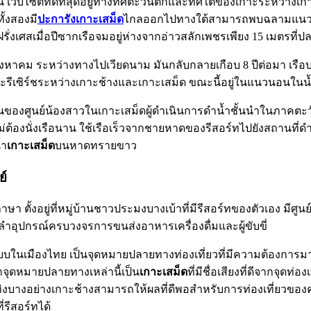
 เว็บไซต์ที่ดีที่สุดอยู่ทางทิศตะวันตกและทิศใต้ของเกาะระหว่างเก
้งสองมี
ปะการังเกาะเสม็ด
ไกลออกไปทางใต้สามารถพบฉลามแนวปะก
่งเศสเมื่อปีซากเรือจมอยู่ห่างจากอ่าวสลักเพชรเพียง 15 เมตรที่ป
หาคม ระหว่างทางไปเวียดนาม มันกลับกลายเกือบ 8 ปีต่อมา เรือบร
รีเซิร์ชระหว่างเกาะช้างและเกาะเสม็ด ขณะนี้อยู่ในแนวนอนในน้
รฐานของศูนย์น้องสาวในเกาะเสม็ดผู้ดำเนินการดำน้ำชั้นนำในภาค
ต้องนั่งเรือนาน ใช้เรือเร็วจากชายหาดของรีสอร์ทไปยังสถานที่ดำน้ำ
้ำ
เกาะเสม็ด
บนหาดทรายขาว
ย์
 ตั้งอยู่ที่หมู่บ้านชาวประมงบางเบ้าที่มีรีสอร์ทของตัวเอง มีศู
 2 ลำอุปกรณ์ครบวงจรการขนส่งอาหารเครื่องดื่มและผู้ขับขี่
บบในเมืองไทย เป็นจุดหมายปลายทางท่องเที่ยวที่มีความต้องการมากที
าจุดหมายปลายทางเหล่านี้เป็น
เกาะเสม็ด
ที่มีชื่อเสียงที่ดีจากจุดท
างอย่างเกาะช้างสามารถให้ผลที่ดีพอสำหรับการท่องเที่ยวของคุณ 
รีสอร์ทได้