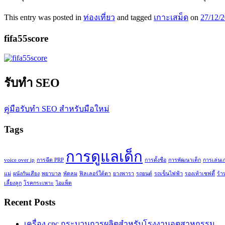
This entry was posted in
ท่องเที่ยว
and tagged
เกาะเสม็ด
on
27/12/
fifa55score
รับทำ SEO
คู่มือรับทำ SEO สำหรับมือใหม่
Tags
การดูแลเด็ก
voice over ip
การฉีด PRP
การตั้งชื่อ
การพัฒนาเด็ก
การเล่นเ
แม่
ผนังกันเสียง
พยาบาล
พัดลม
ฟิลเลอร์ใต้ตา
ยางพารา
รถยนต์
รถเข็นไฟฟ้า
รองเท้าเซฟตี้
ร้า
เลี้ยงลูก
โรคกระเพาะ
ไอแพ็ด
Recent Posts
เครื่อง cnc กระบวนการผลิตสำหรับโรงงานอุตสาหกรรม