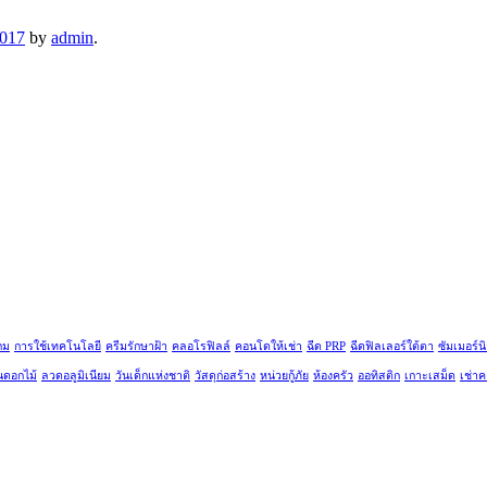
2017
by
admin
.
กม
การใช้เทคโนโลยี
ครีมรักษาฝ้า
คลอโรฟิลล์
คอนโดให้เช่า
ฉีด PRP
ฉีดฟิลเลอร์ใต้ตา
ซัมเมอร์น
นดอกไม้
ลวดอลูมิเนียม
วันเด็กแห่งชาติ
วัสดุก่อสร้าง
หน่วยกู้ภัย
ห้องครัว
ออทิสติก
เกาะเสม็ด
เช่า