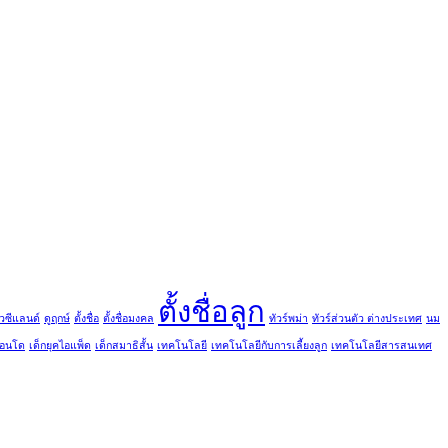
ตั้งชื่อลูก
ิวซีแลนด์
ดูฤกษ์
ตั้งชื่อ
ตั้งชื่อมงคล
ทัวร์พม่า
ทัวร์ส่วนตัว ต่างประเทศ
นม
คอนโด
เด็กยุคไอแพ็ด
เด็กสมาธิสั้น
เทคโนโลยี
เทคโนโลยีกับการเลี้ยงลูก
เทคโนโลยีสารสนเทศ