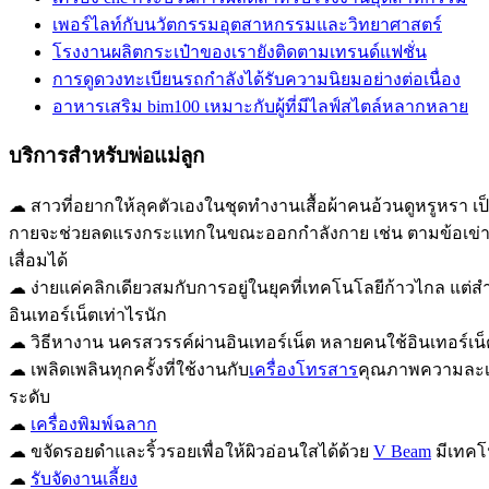
เพอร์ไลท์กับนวัตกรรมอุตสาหกรรมและวิทยาศาสตร์
โรงงานผลิตกระเป๋าของเรายังติดตามเทรนด์แฟชั่น
การดูดวงทะเบียนรถกำลังได้รับความนิยมอย่างต่อเนื่อง
อาหารเสริม bim100 เหมาะกับผู้ที่มีไลฟ์สไตล์หลากหลาย
บริการสำหรับพ่อแม่ลูก
☁ สาวที่อยากให้ลุคตัวเองในชุดทำงานเสื้อผ้าคนอ้วนดูหรูหรา เ
กายจะช่วยลดแรงกระแทกในขณะออกกำลังกาย เช่น ตามข้อเข่า ข้อ
เสื่อมได้
☁ ง่ายแค่คลิกเดียวสมกับการอยู่ในยุคที่เทคโนโลยีก้าวไกล แต
อินเทอร์เน็ตเท่าไรนัก
☁ วิธีหางาน นครสวรรค์ผ่านอินเทอร์เน็ต หลายคนใช้อินเทอร์เน
☁ เพลิดเพลินทุกครั้งที่ใช้งานกับ
เครื่องโทรสาร
คุณภาพความละเอี
ระดับ
☁
เครื่องพิมพ์ฉลาก
☁ ขจัดรอยดำและริ้วรอยเพื่อให้ผิวอ่อนใสได้ด้วย
V Beam
มีเทคโน
☁
รับจัดงานเลี้ยง