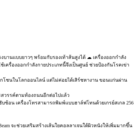
งบานแบบยาวๆ พร้อมกับรองเท้าส้นสูงได้ ☁ เครื่องออกกำลัง
รื่องออกกำลังกายประเภทนี้จึงเป็นศูนย์ ช่วยป้องกันโรคเข่า
โชกโชนในโลกออนไลน์ แต่ไม่ค่อยได้เสิร์ชหางาน ขอนแก่นผ่าน
ครสวรรค์ตามท้องถนนอีกต่อไปแล้ว
มซับซ้อน เครื่องโทรสามารถพิมพ์แบบฮาล์ฟโทนด้วยเกรย์สเกล 256
am จะช่วยเสริมสร้างเส้นใยคอลลาเจนใต้ผิวหนังให้เพิ่มมากขึ้น