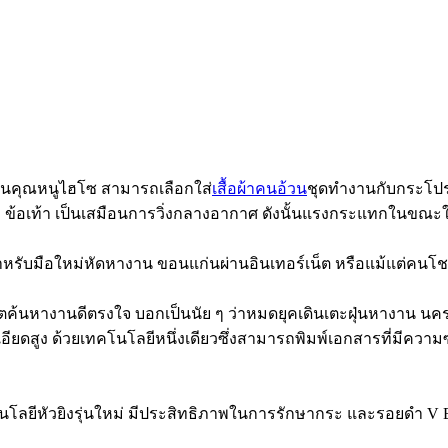
ป็นคุณหนูไฮโซ สามารถเลือกใส่
เสื้อผ้าคนอ้วน
ชุดทำงานกับกระโปร
เท้า เป็นเสมือนการวิ่งกลางอากาศ ดังนั้นแรงกระแทกในขณะใช้เค
่สำหรับมือใหม่หัดหางาน ขอนแก่นผ่านอินเทอร์เน็ต หรือแม้แต่คน
็ตค้นหางานดีตรงใจ บอกเป็นนัย ๆ ว่าหมดยุคเดินเตะฝุ่นหางาน น
ยดสูง ด้วยเทคโนโลยีหนึ่งเดียวซึ่งสามารถพิมพ์เอกสารที่มีควา
โลยีหัวยิงรุ่นใหม่ มีประสิทธิภาพในการรักษากระ และรอยดำ V Be