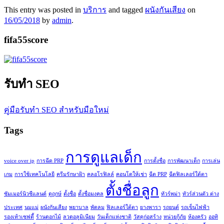
This entry was posted in
บริการ
and tagged
ผนังกันเสียง
on
16/05/2018
by
admin
.
fifa55score
รับทำ SEO
คู่มือรับทำ SEO สำหรับมือใหม่
Tags
การดูแลเด็ก
voice over ip
การฉีด PRP
การตั้งชื่อ
การพัฒนาเด็ก
การเล่น
เกม
การใช้เทคโนโลยี
ครีมรักษาฝ้า
คลอโรฟิลล์
คอนโดให้เช่า
ฉีด PRP
ฉีดฟิลเลอร์ใต้ตา
ตั้งชื่อลูก
ซัมเมอร์นิวซีแลนด์
ดูฤกษ์
ตั้งชื่อ
ตั้งชื่อมงคล
ทัวร์พม่า
ทัวร์ส่วนตัว ต่าง
ประเทศ
นมแม่
ผนังกันเสียง
พยาบาล
พัดลม
ฟิลเลอร์ใต้ตา
ยางพารา
รถยนต์
รถเข็นไฟฟ้า
รองเท้าเซฟตี้
ร้านดอกไม้
ลวดอลูมิเนียม
วันเด็กแห่งชาติ
วัสดุก่อสร้าง
หน่วยกู้ภัย
ห้องครัว
ออทิ