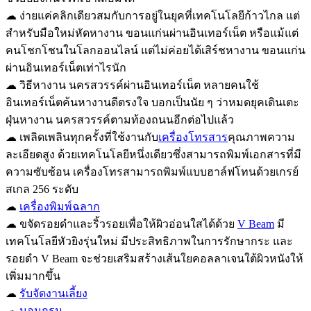
☁ ง่ายแค่คลิกเดียวสมกับการอยู่ในยุคที่เทคโนโลยีก้าวไกล แต่
สำหรับมือใหม่หัดหางาน ขอนแก่นผ่านอินเทอร์เน็ต หรือแม้แต่
คนโชกโชนในโลกออนไลน์ แต่ไม่ค่อยได้เสิร์ชหางาน ขอนแก่น
ผ่านอินเทอร์เน็ตเท่าไรนัก
☁ วิธีหางาน นครสวรรค์ผ่านอินเทอร์เน็ต หลายคนใช้
อินเทอร์เน็ตค้นหางานดีตรงใจ บอกเป็นนัย ๆ ว่าหมดยุคเดินเตะ
ฝุ่นหางาน นครสวรรค์ตามท้องถนนอีกต่อไปแล้ว
☁ เพลิดเพลินทุกครั้งที่ใช้งานกับ
เครื่องโทรสาร
คุณภาพความ
ละเอียดสูง ด้วยเทคโนโลยีหนึ่งเดียวซึ่งสามารถพิมพ์เอกสารที่มี
ความซับซ้อน เครื่องโทรสามารถพิมพ์แบบฮาล์ฟโทนด้วยเกรย์
สเกล 256 ระดับ
☁
เครื่องพิมพ์ฉลาก
☁ ขจัดรอยดำและริ้วรอยเพื่อให้ผิวอ่อนใสได้ด้วย
V Beam
มี
เทคโนโลยีหัวยิงรุ่นใหม่ มีประสิทธิภาพในการรักษากระ และ
รอยดำ V Beam จะช่วยเสริมสร้างเส้นใยคอลลาเจนใต้ผิวหนังให้
เพิ่มมากขึ้น
☁
รับจัดงานเลี้ยง
☁
นอนกรน