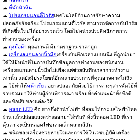
☁
ที่พักหัวหิน
☁
โปรแกรมแอนตี้ไวรัส
เทคโนโลยีด้านการรักษาความ
ปลอดภัยอัจฉริยะ โปรแกรมแอนตี้ไวรัส สามารถจัดการกับไวรัส
ที่เกิดขึ้นใหม่ได้อย่างรวดเร็ว โดยไม่หน่วงประสิทธิภาพการ
ทำงานของเครื่อง
☁
ถุงมือผ้า
คุณภาพดี มีมาตราฐาน ราคาถูก
☁
เครื่องสแกนลายนิ้วมือ
เครื่องบันทึกเวลาแบบหนึ่ง ที่ถูกนำมา
ใช้ให้มีหน้าที่ในการบันทึกข้อมูลการทำงานของพนักงาน
เครื่องสแกนลายนิ้วมือไม่เพียงแต่ช่วยบันทึกเวลาการทำงาน
เท่านั้น แต่ยังมีประโยชน์อีกหลายประการที่คุณอาจคาดไม่ถึง
☁ วิธีทำให้
หน้าเรียว
อย่างปลอดภัยด้วยวิธีการต่างๆสารพัดวิธีที่
รวบรวมมาให้ท่านผู้อ่านพิจารณา พร้อมทั้งคำแนะนำทั้งข้อดี
และข้อเสียของแต่ละวิธี
☁
หลอด LED
คือ สารกึ่งตัวนำไฟฟ้า ที่ยอมให้กระแสไฟฟ้าไหล
ผ่าน แล้วปล่อยแสงสว่างออกมาได้ทันที ทั้งนี้หลอด LED ที่เรา
คุ้นตา จะเป็นหลอดไฟขนาดเล็กหลากสีสัน
☁ ชนิดของเครื่องช่วยหายใจและการใช้ในเวชปฏิบัติ เครื่อง