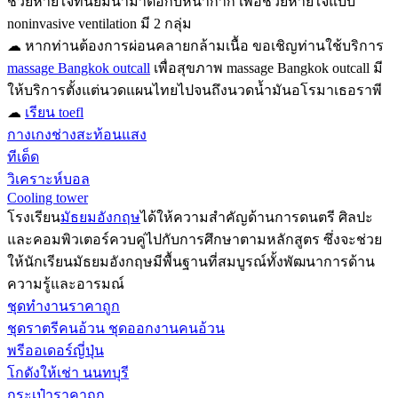
ช่วยหายใจที่นิยมนำมาต่อกับหน้ากาก เพื่อช่วยหายใจแบบ
noninvasive ventilation มี 2 กลุ่ม
☁ หากท่านต้องการผ่อนคลายกล้ามเนื้อ ขอเชิญท่านใช้บริการ
massage Bangkok outcall
เพื่อสุขภาพ massage Bangkok outcall มี
ให้บริการตั้งแต่นวดแผนไทยไปจนถึงนวดน้ำมันอโรมาเธอราพี
☁
เรียน toefl
กางเกงช่างสะท้อนแสง
ทีเด็ด
วิเคราะห์บอล
Cooling tower
โรงเรียน
มัธยมอังกฤษ
ได้ให้ความสำคัญด้านการดนตรี ศิลปะ
และคอมพิวเตอร์ควบคู่ไปกับการศึกษาตามหลักสูตร ซึ่งจะช่วย
ให้นักเรียนมัธยมอังกฤษมีพื้นฐานที่สมบูรณ์ทั้งพัฒนาการด้าน
ความรู้และอารมณ์
ชุดทำงานราคาถูก
ชุดราตรีคนอ้วน ชุดออกงานคนอ้วน
พรีออเดอร์ญี่ปุ่น
โกดังให้เช่า นนทบุรี
กระเป๋าราคาถูก