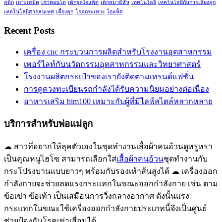
สติก
เกาะเสม็ด
เช่าคอนโด
เด็กยุคไอแพ็ด
เด็กสมาธิสั้น
เทคโนโลยี
เทคโนโลยีกับการเลี้ยงลูก
เทคโนโลยีสารสนเทศ
เลี้ยงลูก
โรคกระเพาะ
ไอแพ็ด
Recent Posts
เครื่อง cnc กระบวนการผลิตสำหรับโรงงานอุตสาหกรรม
เพอร์ไลท์กับนวัตกรรมอุตสาหกรรมและวิทยาศาสตร์
โรงงานผลิตกระเป๋าของเรายังติดตามเทรนด์แฟชั่น
การดูดวงทะเบียนรถกำลังได้รับความนิยมอย่างต่อเนื่อง
อาหารเสริม bim100 เหมาะกับผู้ที่มีไลฟ์สไตล์หลากหลาย
บริการสำหรับพ่อแม่ลูก
☁ สาวที่อยากให้ลุคตัวเองในชุดทำงานเสื้อผ้าคนอ้วนดูหรูหรา
เป็นคุณหนูไฮโซ สามารถเลือกใส่
เสื้อผ้าคนอ้วน
ชุดทำงานกับ
กระโปรงบานแบบยาวๆ พร้อมกับรองเท้าส้นสูงได้ ☁ เครื่องออก
กำลังกายจะช่วยลดแรงกระแทกในขณะออกกำลังกาย เช่น ตาม
ข้อเข่า ข้อเท้า เป็นเสมือนการวิ่งกลางอากาศ ดังนั้นแรง
กระแทกในขณะใช้เครื่องออกกำลังกายประเภทนี้จึงเป็นศูนย์
ช่วยป้องกันโรคเข่าเสื่อมได้