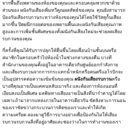
จากพื้นถึงเพดานของห้องของคุณและครอบคลุมพวกเขาด้วย
ส่วนของ ผนังกันเสียงเพิ่มทวีคูณผลลัพธ์ของคุณ คุณยังสามารถ
ป้องกันเสียงรบกวนระหว่างห้องของคุณได้โดยใช้วัสดุก้ันเสียง
มากขึ้น ปิดผนึกรอยต่อของเพดานพื้นและผนังกันเสียงคุณภาพ
สูงและการเพิ่มชั้นพิเศษของทั้งผนังกันเสียงใหม่จะช่วยลดเสียง
รบกวนของคุณ
กี่ครั้งที่คุณได้รับการปลุกให้ตื่นขึ้นโดยเพื่อนบ้านชั้นบนหรือ
สมาชิกในครอบครัวไปห้องน้ำในช่วงกลางของคืน บางที
สำนักงานของคุณตั้งอยู่ในอาคารเดียวกับศูนย์ออกกำลังกาย
และเสียงรบกวนจากการกระแทกน้ำหนักหรือดนตรีแอโรบิกจะ
เป็นอุปสรรคต่อความเข้มข้นของคุณ
ผนังกันเสียงรบกวน
หรือ
บางทีคุณอาจเป็นแค่คนหลับเบาจริง และต้องการห้องนอนที่
เงียบสงบเป็นพิเศษ มลพิษทางเสียงอาจเป็นสิ่งที่น่ารำคาญได้โดย
เฉพาะถ้ามาจากแหล่งภายในอาคารเดียวกัน ขัดจังหวะการนอน
ของเราขัดขวางกระบวนการคิดของเราและทำให้เกิด
ความเครียด ลองมาดูวิธีการบางอย่างเพื่อป้องกันไม่ให้เสียง
รบกวนรบกวนสิ่งที่อยู่อาศัยและช่องว่างในการทำงานของเรา