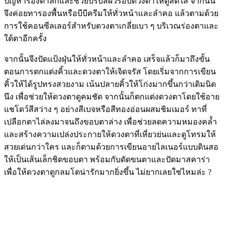
ปัญหาร่องตาลึกและช่วยปรับสีผิวรอบดวงตาให้ดูสดใส จากนั้น
จึงค่อยทารองพื้นหรือบีบีครีมให้ทั่วหน้าและลำคอ แล้วตามด้วย
การใช้คอนซีลเลอร์สำหรับดวงตาเกลี่ยเบา ๆ บริเวณร่องตาและ
ใต้ตาอีกครั้ง
จากนั้นจึงปัดแป้งฝุ่นให้ทั่วหน้าและลำคอ เสร็จแล้วก็มาถึงขั้น
ตอนการตกแต่งคิ้วและดวงตาให้เจิดจรัส โดยเริ่มจากการเขียน
คิ้วให้ได้รูปทรงสวยงาม เน้นปลายคิ้วให้โก่งมากขึ้นกว่าเดิมนิด
นึง เพื่อช่วยให้ดวงตาดูคมชัด จากนั้นก็ตกแต่งดวงตาโดยใช้อาย
แชโดว์สีสว่าง ๆ อย่างสีเบจหรือสีทองอ่อนผสมชิมเมอร์ ทาที่
เปลือกตาไล่ลงมาจนถึงขอบตาล่าง เพื่อช่วยลดความหมองคล้ำ
และสร้างความเปล่งประกายให้ดวงตาที่เหี่ยวย่นและดูโทรมให้
สวยเด่นกว่าใคร และก็ตามด้วยการเขียนอายไลเนอร์แบบดินสอ
ให้เป็นเส้นเล็กชิดขอบตา พร้อมกับดัดขนตาและปัดมาสคาร่า
เพื่อให้ดวงตาดูกลมโตน่ารักมากยิ่งขึ้น ไม่ยากเลยใช่ไหมล่ะ ?