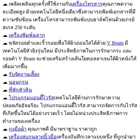
☁ เพลิดเพลินทุกครั้งที่ใช้งานกับ
เครื่องโทรสาร
คุณภาพความ
ละเอียดสูง ด้วยเทคโนโลยีหนึ่งเดียวซึ่งสามารถพิมพ์เอกสารที่มี
ความซับซ้อน เครื่องโทรสามารถพิมพ์แบบฮาล์ฟโทนด้วยเกรย์
สเกล 256 ระดับ
☁
เครื่องพิมพ์ฉลาก
☁ ขจัดรอยดำและริ้วรอยเพื่อให้ผิวอ่อนใสได้ด้วย
V Beam
มี
เทคโนโลยีหัวยิงรุ่นใหม่ มีประสิทธิภาพในการรักษากระ และ
รอยดำ V Beam จะช่วยเสริมสร้างเส้นใยคอลลาเจนใต้ผิวหนังให้
เพิ่มมากขึ้น
☁
รับจัดงานเลี้ยง
☁
นอนกรน
☁
ที่พักหัวหิน
☁
โปรแกรมแอนตี้ไวรัส
เทคโนโลยีด้านการรักษาความ
ปลอดภัยอัจฉริยะ โปรแกรมแอนตี้ไวรัส สามารถจัดการกับไวรัส
ที่เกิดขึ้นใหม่ได้อย่างรวดเร็ว โดยไม่หน่วงประสิทธิภาพการ
ทำงานของเครื่อง
☁
ถุงมือผ้า
คุณภาพดี มีมาตราฐาน ราคาถูก
☁
เครื่องสแกนลายนิ้วมือ
เครื่องบันทึกเวลาแบบหนึ่ง ที่ถูกนำมา