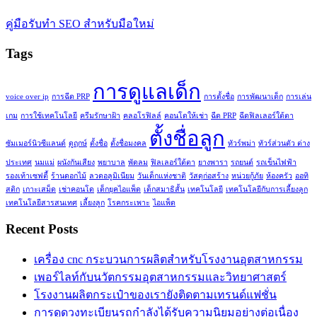
คู่มือรับทำ SEO สำหรับมือใหม่
Tags
การดูแลเด็ก
voice over ip
การฉีด PRP
การตั้งชื่อ
การพัฒนาเด็ก
การเล่น
เกม
การใช้เทคโนโลยี
ครีมรักษาฝ้า
คลอโรฟิลล์
คอนโดให้เช่า
ฉีด PRP
ฉีดฟิลเลอร์ใต้ตา
ตั้งชื่อลูก
ซัมเมอร์นิวซีแลนด์
ดูฤกษ์
ตั้งชื่อ
ตั้งชื่อมงคล
ทัวร์พม่า
ทัวร์ส่วนตัว ต่าง
ประเทศ
นมแม่
ผนังกันเสียง
พยาบาล
พัดลม
ฟิลเลอร์ใต้ตา
ยางพารา
รถยนต์
รถเข็นไฟฟ้า
รองเท้าเซฟตี้
ร้านดอกไม้
ลวดอลูมิเนียม
วันเด็กแห่งชาติ
วัสดุก่อสร้าง
หน่วยกู้ภัย
ห้องครัว
ออทิ
สติก
เกาะเสม็ด
เช่าคอนโด
เด็กยุคไอแพ็ด
เด็กสมาธิสั้น
เทคโนโลยี
เทคโนโลยีกับการเลี้ยงลูก
เทคโนโลยีสารสนเทศ
เลี้ยงลูก
โรคกระเพาะ
ไอแพ็ด
Recent Posts
เครื่อง cnc กระบวนการผลิตสำหรับโรงงานอุตสาหกรรม
เพอร์ไลท์กับนวัตกรรมอุตสาหกรรมและวิทยาศาสตร์
โรงงานผลิตกระเป๋าของเรายังติดตามเทรนด์แฟชั่น
การดูดวงทะเบียนรถกำลังได้รับความนิยมอย่างต่อเนื่อง