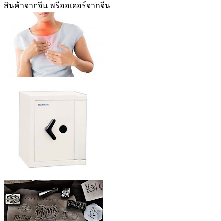
สินค้าจากจีน พรีออเดอร์จากจีน