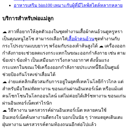
อาหารเสริม bim100 เหมาะกับผู้ที่มีไลฟ์สไตล์หลากหลาย
บริการสำหรับพ่อแม่ลูก
☁ สาวที่อยากให้ลุคตัวเองในชุดทำงานเสื้อผ้าคนอ้วนดูหรูหรา
เป็นคุณหนูไฮโซ สามารถเลือกใส่
เสื้อผ้าคนอ้วน
ชุดทำงานกับ
กระโปรงบานแบบยาวๆ พร้อมกับรองเท้าส้นสูงได้ ☁ เครื่องออก
กำลังกายจะช่วยลดแรงกระแทกในขณะออกกำลังกาย เช่น ตาม
ข้อเข่า ข้อเท้า เป็นเสมือนการวิ่งกลางอากาศ ดังนั้นแรง
กระแทกในขณะใช้เครื่องออกกำลังกายประเภทนี้จึงเป็นศูนย์
ช่วยป้องกันโรคเข่าเสื่อมได้
☁ ง่ายแค่คลิกเดียวสมกับการอยู่ในยุคที่เทคโนโลยีก้าวไกล แต่
สำหรับมือใหม่หัดหางาน ขอนแก่นผ่านอินเทอร์เน็ต หรือแม้แต่
คนโชกโชนในโลกออนไลน์ แต่ไม่ค่อยได้เสิร์ชหางาน ขอนแก่น
ผ่านอินเทอร์เน็ตเท่าไรนัก
☁ วิธีหางาน นครสวรรค์ผ่านอินเทอร์เน็ต หลายคนใช้
อินเทอร์เน็ตค้นหางานดีตรงใจ บอกเป็นนัย ๆ ว่าหมดยุคเดินเตะ
ฝุ่นหางาน นครสวรรค์ตามท้องถนนอีกต่อไปแล้ว