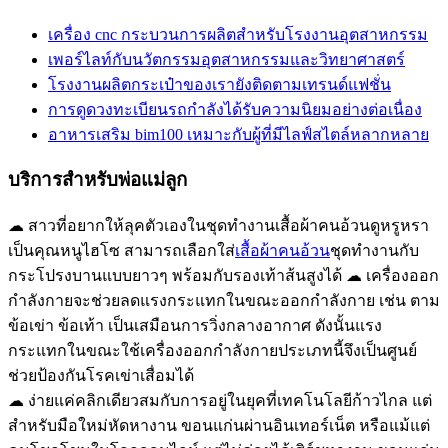
เครื่อง cnc กระบวนการผลิตสำหรับโรงงานอุตสาหกรรม
เพอร์ไลท์กับนวัตกรรมอุตสาหกรรมและวิทยาศาสตร์
โรงงานผลิตกระเป๋าของเรายังติดตามเทรนด์แฟชั่น
การดูดวงทะเบียนรถกำลังได้รับความนิยมอย่างต่อเนื่อง
อาหารเสริม bim100 เหมาะกับผู้ที่มีไลฟ์สไตล์หลากหลาย
บริการสำหรับพ่อแม่ลูก
☁ สาวที่อยากให้ลุคตัวเองในชุดทำงานเสื้อผ้าคนอ้วนดูหรูหรา
เป็นคุณหนูไฮโซ สามารถเลือกใส่
เสื้อผ้าคนอ้วน
ชุดทำงานกับ
กระโปรงบานแบบยาวๆ พร้อมกับรองเท้าส้นสูงได้ ☁ เครื่องออก
กำลังกายจะช่วยลดแรงกระแทกในขณะออกกำลังกาย เช่น ตาม
ข้อเข่า ข้อเท้า เป็นเสมือนการวิ่งกลางอากาศ ดังนั้นแรง
กระแทกในขณะใช้เครื่องออกกำลังกายประเภทนี้จึงเป็นศูนย์
ช่วยป้องกันโรคเข่าเสื่อมได้
☁ ง่ายแค่คลิกเดียวสมกับการอยู่ในยุคที่เทคโนโลยีก้าวไกล แต่
สำหรับมือใหม่หัดหางาน ขอนแก่นผ่านอินเทอร์เน็ต หรือแม้แต่