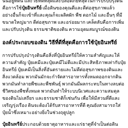
นั้นอยู่ที่ดิน และวิธีที่ดีที่สุดและปลอดภัยที่สุดในการปรับปรุงดิน
คือการใช้
ปุ๋ยอินทรีย์
เมื่อดินของคุณดีและดีต่อสุขภาพแล้ว
อย่างอื่นก็จะเข้าที่และคุณก็จะผลิตผัก พืช ดอกไม้ และอื่นๆ ที่มี
ขนาดใหญ่มาก ดีต่อสุขภาพ และอร่อยมาก เคล็ดลับคือการเพิ่ม
และปรับปรุงดิน ธรรมชาติของดิน ความอุดมสมบูรณ์ของดิน
องค์ประกอบของดิน วิธีที่ดีที่สุดคือการใช้ปุ๋ยอินทรีย์
การปรับปรุงบำรุงดินคือสิ่งที่ปุ๋ยอินทรีย์ให้ความสำคัญและให้
ความสำคัญ ปุ๋ยเคมีและปุ๋ยเคมีไม่ดีและมีประสิทธิภาพเท่ากับปุ๋ย
อินทรีย์ ปุ๋ยเคมีเป็นสิ่งที่อันตรายและไม่ดีต่อสุขภาพของดินและ
สิ่งแวดล้อม พวกมันมักจะกำจัดสารอาหารทั้งหมดออกจากดิน
พวกมันทำลายพืชและพืชพันธุ์ พวกมันมีผลกระทบในทางลบต่อ
ชีวิตของพืชทั้งหมด พวกมันทำให้ระบบนิเวศและความสมดุล
ของดินไม่เสถียร และธรรมชาติก็เช่นกัน เพื่อให้มีสวนที่ดีและ
เจริญรุ่งเรือง ดินจะต้องได้รับสารอาหารที่ดี คุณยังสามารถใส่
ปุ๋ยน้ำซึ่งเหมาะอย่างยิ่งในช่วงฤดูปลูก
ปุ๋ยอินทรีย์
ประกอบด้วยธาตุอาหารและแร่ธาตุที่จำเป็นต่อดิน