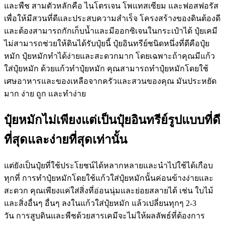
และพืช สามตัวหลักคือ ไนโตรเจน โพแทสเซียม และฟอสฟอรัส
เพื่อให้มีสวนที่ดีและประสบความสำเร็จ โครงสร้างของดินต้องดี
และต้องสามารถกักเก็บน้ำและมีออกซิเจนในกระเป๋าได้ ปุ๋ยเคมี
ไม่สามารถช่วยให้ดินได้รับปุ๋ยนี้ ปุ๋ยอินทรีย์ชนิดหนึ่งที่ดีคือปุ๋ย
หมัก ปุ๋ยหมักทำได้ง่ายและสะดวกมาก โดยเฉพาะถ้าคุณมีแก้ว
ใส่ปุ๋ยหมัก ด้วยแก้วทำปุ๋ยหมัก คุณสามารถทำปุ๋ยหมักโดยใช้
เศษอาหารและของเหลือจากครัวและสวนของคุณ มันประหยัด
มาก ง่าย ถูก และทำง่าย
ปุ๋ยหมักไม่เพียงแต่เป็นปุ๋ยอินทรีย์รูปแบบที่ดี
ที่สุดและง่ายที่สุดเท่านั้น
แต่ยังเป็นปุ๋ยที่ใช้ประโยชน์ได้หลากหลายและนำไปใช้ได้เกือบ
ทุกที่ การทำปุ๋ยหมักโดยใช้แก้วใส่ปุ๋ยหมักนั้นค่อนข้างง่ายและ
สะดวก คุณเพียงแค่ใส่สิ่งที่อ่อนนุ่มและย่อยสลายได้ เช่น ใบไม้
และสิ่งอื่นๆ อื่นๆ ลงในแก้วใส่ปุ๋ยหมัก แล้วเปลี่ยนทุกๆ 2-3
วัน การสูบดินและพืชด้วยสารเคมีจะไม่ให้ผลลัพธ์ที่ต้องการ