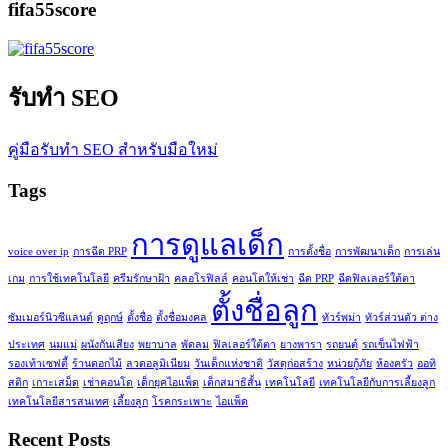
fifa55score
รับทำ SEO
คู่มือรับทำ SEO สำหรับมือใหม่
Tags
การดูแลเด็ก
voice over ip
การฉีด PRP
การตั้งชื่อ
การพัฒนาเด็ก
การเล่น
เกม
การใช้เทคโนโลยี
ครีมรักษาฝ้า
คลอโรฟิลล์
คอนโดให้เช่า
ฉีด PRP
ฉีดฟิลเลอร์ใต้ตา
ตั้งชื่อลูก
ซัมเมอร์นิวซีแลนด์
ดูฤกษ์
ตั้งชื่อ
ตั้งชื่อมงคล
ทัวร์พม่า
ทัวร์ส่วนตัว ต่าง
ประเทศ
นมแม่
ผนังกันเสียง
พยาบาล
พัดลม
ฟิลเลอร์ใต้ตา
ยางพารา
รถยนต์
รถเข็นไฟฟ้า
รองเท้าเซฟตี้
ร้านดอกไม้
ลวดอลูมิเนียม
วันเด็กแห่งชาติ
วัสดุก่อสร้าง
หน่วยกู้ภัย
ห้องครัว
ออทิ
สติก
เกาะเสม็ด
เช่าคอนโด
เด็กยุคไอแพ็ด
เด็กสมาธิสั้น
เทคโนโลยี
เทคโนโลยีกับการเลี้ยงลูก
เทคโนโลยีสารสนเทศ
เลี้ยงลูก
โรคกระเพาะ
ไอแพ็ด
Recent Posts