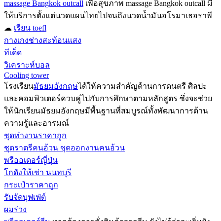
massage Bangkok outcall
เพื่อสุขภาพ massage Bangkok outcall มี
ให้บริการตั้งแต่นวดแผนไทยไปจนถึงนวดน้ำมันอโรมาเธอราพี
☁
เรียน toefl
กางเกงช่างสะท้อนแสง
ทีเด็ด
วิเคราะห์บอล
Cooling tower
โรงเรียน
มัธยมอังกฤษ
ได้ให้ความสำคัญด้านการดนตรี ศิลปะ
และคอมพิวเตอร์ควบคู่ไปกับการศึกษาตามหลักสูตร ซึ่งจะช่วย
ให้นักเรียนมัธยมอังกฤษมีพื้นฐานที่สมบูรณ์ทั้งพัฒนาการด้าน
ความรู้และอารมณ์
ชุดทำงานราคาถูก
ชุดราตรีคนอ้วน ชุดออกงานคนอ้วน
พรีออเดอร์ญี่ปุ่น
โกดังให้เช่า นนทบุรี
กระเป๋าราคาถูก
รับจัดบุฟเฟ่ต์
ผมร่วง