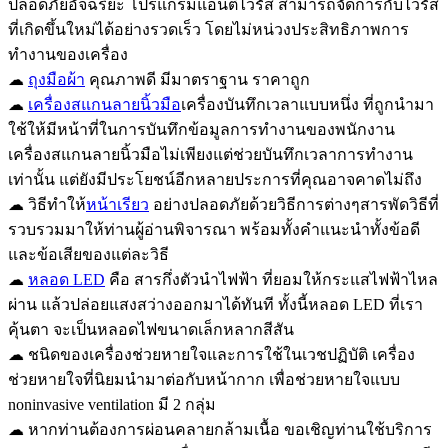
ปลอดภัยอัจฉริยะ โปรแกรมแอนตี้ไวรัส สามารถจัดการกับไวรัส
ที่เกิดขึ้นใหม่ได้อย่างรวดเร็ว โดยไม่หน่วงประสิทธิภาพการ
ทำงานของเครื่อง
☁
ถุงมือผ้า
คุณภาพดี มีมาตราฐาน ราคาถูก
☁
เครื่องสแกนลายนิ้วมือ
เครื่องบันทึกเวลาแบบหนึ่ง ที่ถูกนำมา
ใช้ให้มีหน้าที่ในการบันทึกข้อมูลการทำงานของพนักงาน
เครื่องสแกนลายนิ้วมือไม่เพียงแต่ช่วยบันทึกเวลาการทำงาน
เท่านั้น แต่ยังมีประโยชน์อีกหลายประการที่คุณอาจคาดไม่ถึง
☁ วิธีทำให้
หน้าเรียว
อย่างปลอดภัยด้วยวิธีการต่างๆสารพัดวิธีที่
รวบรวมมาให้ท่านผู้อ่านพิจารณา พร้อมทั้งคำแนะนำทั้งข้อดี
และข้อเสียของแต่ละวิธี
☁
หลอด LED
คือ สารกึ่งตัวนำไฟฟ้า ที่ยอมให้กระแสไฟฟ้าไหล
ผ่าน แล้วปล่อยแสงสว่างออกมาได้ทันที ทั้งนี้หลอด LED ที่เรา
คุ้นตา จะเป็นหลอดไฟขนาดเล็กหลากสีสัน
☁ ชนิดของเครื่องช่วยหายใจและการใช้ในเวชปฏิบัติ เครื่อง
ช่วยหายใจที่นิยมนำมาต่อกับหน้ากาก เพื่อช่วยหายใจแบบ
noninvasive ventilation มี 2 กลุ่ม
☁ หากท่านต้องการผ่อนคลายกล้ามเนื้อ ขอเชิญท่านใช้บริการ