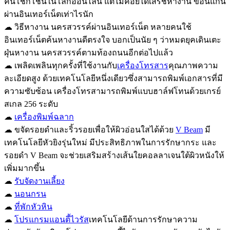
คนโชกโชนในโลกออนไลน์ แต่ไม่ค่อยได้เสิร์ชหางาน ขอนแก่น
ผ่านอินเทอร์เน็ตเท่าไรนัก
☁ วิธีหางาน นครสวรรค์ผ่านอินเทอร์เน็ต หลายคนใช้
อินเทอร์เน็ตค้นหางานดีตรงใจ บอกเป็นนัย ๆ ว่าหมดยุคเดินเตะ
ฝุ่นหางาน นครสวรรค์ตามท้องถนนอีกต่อไปแล้ว
☁ เพลิดเพลินทุกครั้งที่ใช้งานกับ
เครื่องโทรสาร
คุณภาพความ
ละเอียดสูง ด้วยเทคโนโลยีหนึ่งเดียวซึ่งสามารถพิมพ์เอกสารที่มี
ความซับซ้อน เครื่องโทรสามารถพิมพ์แบบฮาล์ฟโทนด้วยเกรย์
สเกล 256 ระดับ
☁
เครื่องพิมพ์ฉลาก
☁ ขจัดรอยดำและริ้วรอยเพื่อให้ผิวอ่อนใสได้ด้วย
V Beam
มี
เทคโนโลยีหัวยิงรุ่นใหม่ มีประสิทธิภาพในการรักษากระ และ
รอยดำ V Beam จะช่วยเสริมสร้างเส้นใยคอลลาเจนใต้ผิวหนังให้
เพิ่มมากขึ้น
☁
รับจัดงานเลี้ยง
☁
นอนกรน
☁
ที่พักหัวหิน
☁
โปรแกรมแอนตี้ไวรัส
เทคโนโลยีด้านการรักษาความ