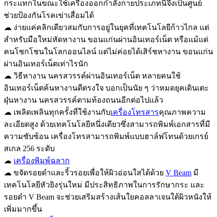
กระแทกในขณะใช้เครื่องออกกำลังกายประเภทนี้จึงเป็นศูนย์
ช่วยป้องกันโรคเข่าเสื่อมได้
☁ ง่ายแค่คลิกเดียวสมกับการอยู่ในยุคที่เทคโนโลยีก้าวไกล แต่
สำหรับมือใหม่หัดหางาน ขอนแก่นผ่านอินเทอร์เน็ต หรือแม้แต่
คนโชกโชนในโลกออนไลน์ แต่ไม่ค่อยได้เสิร์ชหางาน ขอนแก่น
ผ่านอินเทอร์เน็ตเท่าไรนัก
☁ วิธีหางาน นครสวรรค์ผ่านอินเทอร์เน็ต หลายคนใช้
อินเทอร์เน็ตค้นหางานดีตรงใจ บอกเป็นนัย ๆ ว่าหมดยุคเดินเตะ
ฝุ่นหางาน นครสวรรค์ตามท้องถนนอีกต่อไปแล้ว
☁ เพลิดเพลินทุกครั้งที่ใช้งานกับ
เครื่องโทรสาร
คุณภาพความ
ละเอียดสูง ด้วยเทคโนโลยีหนึ่งเดียวซึ่งสามารถพิมพ์เอกสารที่มี
ความซับซ้อน เครื่องโทรสามารถพิมพ์แบบฮาล์ฟโทนด้วยเกรย์
สเกล 256 ระดับ
☁
เครื่องพิมพ์ฉลาก
☁ ขจัดรอยดำและริ้วรอยเพื่อให้ผิวอ่อนใสได้ด้วย
V Beam
มี
เทคโนโลยีหัวยิงรุ่นใหม่ มีประสิทธิภาพในการรักษากระ และ
รอยดำ V Beam จะช่วยเสริมสร้างเส้นใยคอลลาเจนใต้ผิวหนังให้
เพิ่มมากขึ้น