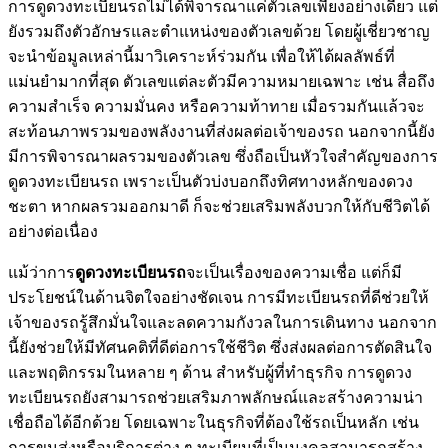
การดูดวงทะเบียนรถไม่ได้พิจารณาแค่ตัวเลขเพียงอย่างเดียว แต่
ยังรวมถึงตัวอักษรและตำแหน่งของตัวเลขด้วย โดยผู้เชี่ยวชาญ
จะนำข้อมูลเหล่านี้มาวิเคราะห์ร่วมกัน เพื่อให้ได้ผลลัพธ์ที่
แม่นยำมากที่สุด ตัวเลขแต่ละตัวมีความหมายเฉพาะ เช่น สื่อถึง
ความสำเร็จ ความมั่นคง หรือความท้าทาย เมื่อรวมกันแล้วจะ
สะท้อนภาพรวมของพลังงานที่ส่งผลต่อเจ้าของรถ นอกจากนี้ยัง
มีการพิจารณาผลรวมของตัวเลข ซึ่งถือเป็นหัวใจสำคัญของการ
ดูดวงทะเบียนรถ เพราะเป็นตัวบ่งบอกถึงทิศทางหลักของดวง
ชะตา หากผลรวมออกมาดี ก็จะช่วยเสริมพลังบวกให้กับชีวิตได้
อย่างต่อเนื่อง
แม้ว่าการ
ดูดวงทะเบียนรถ
จะเป็นเรื่องของความเชื่อ แต่ก็มี
ประโยชน์ในด้านจิตใจอย่างชัดเจน การมีทะเบียนรถที่ดีช่วยให้
เจ้าของรถรู้สึกมั่นใจและลดความกังวลในการเดินทาง นอกจาก
นี้ยังช่วยให้มีทัศนคติที่ดีต่อการใช้ชีวิต ซึ่งส่งผลต่อการตัดสินใจ
และพฤติกรรมในหลาย ๆ ด้าน สำหรับผู้ที่ทำธุรกิจ การดูดวง
ทะเบียนรถยังสามารถช่วยเสริมภาพลักษณ์และสร้างความน่า
เชื่อถือได้อีกด้วย โดยเฉพาะในธุรกิจที่ต้องใช้รถเป็นหลัก เช่น
การขนส่งหรือบริการต่าง ๆ ทะเบียนที่เป็นมงคลสามารถสร้าง