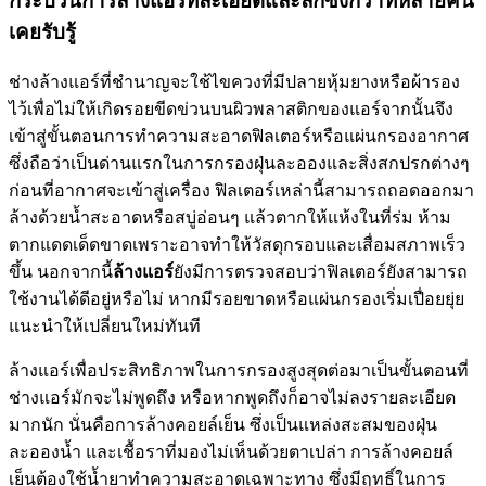
กระบวนการล้างแอร์ที่ละเอียดและลึกซึ้งกว่าที่หลายคน
เคยรับรู้
ช่างล้างแอร์ที่ชำนาญจะใช้ไขควงที่มีปลายหุ้มยางหรือผ้ารอง
ไว้เพื่อไม่ให้เกิดรอยขีดข่วนบนผิวพลาสติกของแอร์จากนั้นจึง
เข้าสู่ขั้นตอนการทำความสะอาดฟิลเตอร์หรือแผ่นกรองอากาศ
ซึ่งถือว่าเป็นด่านแรกในการกรองฝุ่นละอองและสิ่งสกปรกต่างๆ
ก่อนที่อากาศจะเข้าสู่เครื่อง ฟิลเตอร์เหล่านี้สามารถถอดออกมา
ล้างด้วยน้ำสะอาดหรือสบู่อ่อนๆ แล้วตากให้แห้งในที่ร่ม ห้าม
ตากแดดเด็ดขาดเพราะอาจทำให้วัสดุกรอบและเสื่อมสภาพเร็ว
ขึ้น นอกจากนี้
ล้างแอร์
ยังมีการตรวจสอบว่าฟิลเตอร์ยังสามารถ
ใช้งานได้ดีอยู่หรือไม่ หากมีรอยขาดหรือแผ่นกรองเริ่มเปื่อยยุ่ย
แนะนำให้เปลี่ยนใหม่ทันที
ล้างแอร์เพื่อประสิทธิภาพในการกรองสูงสุดต่อมาเป็นขั้นตอนที่
ช่างแอร์มักจะไม่พูดถึง หรือหากพูดถึงก็อาจไม่ลงรายละเอียด
มากนัก นั่นคือการล้างคอยล์เย็น ซึ่งเป็นแหล่งสะสมของฝุ่น
ละอองน้ำ และเชื้อราที่มองไม่เห็นด้วยตาเปล่า การล้างคอยล์
เย็นต้องใช้น้ำยาทำความสะอาดเฉพาะทาง ซึ่งมีฤทธิ์ในการ