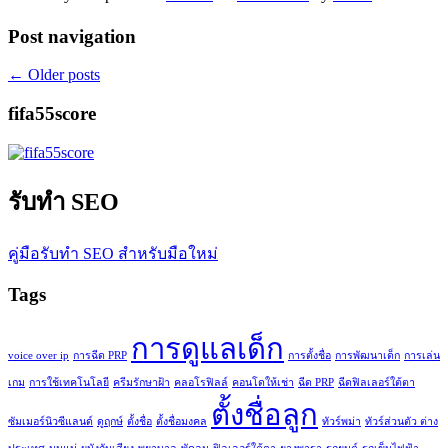
Post navigation
←
Older posts
fifa55score
รับทำ SEO
คู่มือรับทำ SEO สำหรับมือใหม่
Tags
การดูแลเด็ก
voice over ip
การฉีด PRP
การตั้งชื่อ
การพัฒนาเด็ก
การเล่น
เกม
การใช้เทคโนโลยี
ครีมรักษาฝ้า
คลอโรฟิลล์
คอนโดให้เช่า
ฉีด PRP
ฉีดฟิลเลอร์ใต้ตา
ตั้งชื่อลูก
ซัมเมอร์นิวซีแลนด์
ดูฤกษ์
ตั้งชื่อ
ตั้งชื่อมงคล
ทัวร์พม่า
ทัวร์ส่วนตัว ต่าง