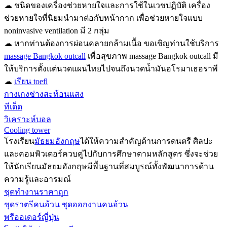
☁ ชนิดของเครื่องช่วยหายใจและการใช้ในเวชปฏิบัติ เครื่อง
ช่วยหายใจที่นิยมนำมาต่อกับหน้ากาก เพื่อช่วยหายใจแบบ
noninvasive ventilation มี 2 กลุ่ม
☁ หากท่านต้องการผ่อนคลายกล้ามเนื้อ ขอเชิญท่านใช้บริการ
massage Bangkok outcall
เพื่อสุขภาพ massage Bangkok outcall มี
ให้บริการตั้งแต่นวดแผนไทยไปจนถึงนวดน้ำมันอโรมาเธอราพี
☁
เรียน toefl
กางเกงช่างสะท้อนแสง
ทีเด็ด
วิเคราะห์บอล
Cooling tower
โรงเรียน
มัธยมอังกฤษ
ได้ให้ความสำคัญด้านการดนตรี ศิลปะ
และคอมพิวเตอร์ควบคู่ไปกับการศึกษาตามหลักสูตร ซึ่งจะช่วย
ให้นักเรียนมัธยมอังกฤษมีพื้นฐานที่สมบูรณ์ทั้งพัฒนาการด้าน
ความรู้และอารมณ์
ชุดทำงานราคาถูก
ชุดราตรีคนอ้วน ชุดออกงานคนอ้วน
พรีออเดอร์ญี่ปุ่น