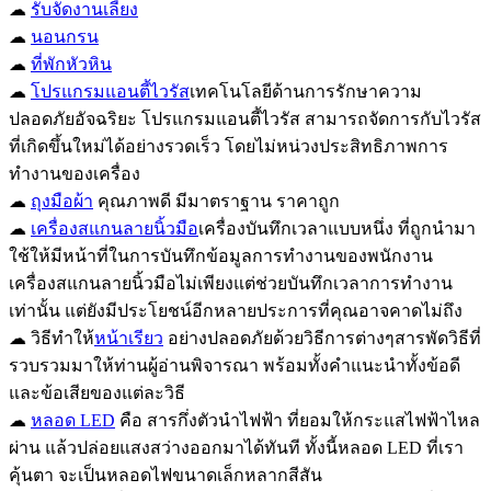
☁
รับจัดงานเลี้ยง
☁
นอนกรน
☁
ที่พักหัวหิน
☁
โปรแกรมแอนตี้ไวรัส
เทคโนโลยีด้านการรักษาความ
ปลอดภัยอัจฉริยะ โปรแกรมแอนตี้ไวรัส สามารถจัดการกับไวรัส
ที่เกิดขึ้นใหม่ได้อย่างรวดเร็ว โดยไม่หน่วงประสิทธิภาพการ
ทำงานของเครื่อง
☁
ถุงมือผ้า
คุณภาพดี มีมาตราฐาน ราคาถูก
☁
เครื่องสแกนลายนิ้วมือ
เครื่องบันทึกเวลาแบบหนึ่ง ที่ถูกนำมา
ใช้ให้มีหน้าที่ในการบันทึกข้อมูลการทำงานของพนักงาน
เครื่องสแกนลายนิ้วมือไม่เพียงแต่ช่วยบันทึกเวลาการทำงาน
เท่านั้น แต่ยังมีประโยชน์อีกหลายประการที่คุณอาจคาดไม่ถึง
☁ วิธีทำให้
หน้าเรียว
อย่างปลอดภัยด้วยวิธีการต่างๆสารพัดวิธีที่
รวบรวมมาให้ท่านผู้อ่านพิจารณา พร้อมทั้งคำแนะนำทั้งข้อดี
และข้อเสียของแต่ละวิธี
☁
หลอด LED
คือ สารกึ่งตัวนำไฟฟ้า ที่ยอมให้กระแสไฟฟ้าไหล
ผ่าน แล้วปล่อยแสงสว่างออกมาได้ทันที ทั้งนี้หลอด LED ที่เรา
คุ้นตา จะเป็นหลอดไฟขนาดเล็กหลากสีสัน