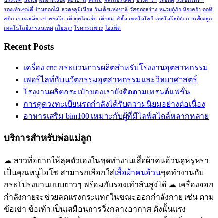
ประเทศ
นมแม่
ผนังกันเสียง
พยาบาล
พัดลม
ฟิลเลอร์ใต้ตา
ยางพารา
รถยนต์
รถเข็นไฟฟ้า
รองเท้าเซฟตี้
ร้านดอกไม้
ลวดอลูมิเนียม
วันเด็กแห่งชาติ
วัสดุก่อสร้าง
หน่วยกู้ภัย
ห้องครัว
ออทิ
สติก
เกาะเสม็ด
เช่าคอนโด
เด็กยุคไอแพ็ด
เด็กสมาธิสั้น
เทคโนโลยี
เทคโนโลยีกับการเลี้ยงลูก
เทคโนโลยีสารสนเทศ
เลี้ยงลูก
โรคกระเพาะ
ไอแพ็ด
Recent Posts
เครื่อง cnc กระบวนการผลิตสำหรับโรงงานอุตสาหกรรม
เพอร์ไลท์กับนวัตกรรมอุตสาหกรรมและวิทยาศาสตร์
โรงงานผลิตกระเป๋าของเรายังติดตามเทรนด์แฟชั่น
การดูดวงทะเบียนรถกำลังได้รับความนิยมอย่างต่อเนื่อง
อาหารเสริม bim100 เหมาะกับผู้ที่มีไลฟ์สไตล์หลากหลาย
บริการสำหรับพ่อแม่ลูก
☁ สาวที่อยากให้ลุคตัวเองในชุดทำงานเสื้อผ้าคนอ้วนดูหรูหรา
เป็นคุณหนูไฮโซ สามารถเลือกใส่
เสื้อผ้าคนอ้วน
ชุดทำงานกับ
กระโปรงบานแบบยาวๆ พร้อมกับรองเท้าส้นสูงได้ ☁ เครื่องออก
กำลังกายจะช่วยลดแรงกระแทกในขณะออกกำลังกาย เช่น ตาม
ข้อเข่า ข้อเท้า เป็นเสมือนการวิ่งกลางอากาศ ดังนั้นแรง