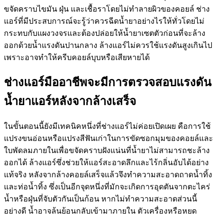
ขจัดคราบไขมัน ฝุ่น และเชื้อราโดยไม่ทำลายผิวของคอยล์ ช่าง
แอร์ที่มีประสบการณ์จะรู้ว่าควรฉีดน้ำยาอย่างไรให้ทั่วโดยไม่
กระทบกับแผงวงจรและต้องปล่อยให้น้ำยาเซตตัวก่อนที่จะล้าง
ออกด้วยน้ำแรงดันปานกลาง ล้างแอร์ไม่ควรใช้แรงดันสูงเกินไป
เพราะอาจทำให้ครีบคอยล์บุบหรือเสียหายได้
ช่างแอร์มืออาชีพจะมีการตรวจสอบแรงดัน
น้ำยาแอร์หลังจากล้างเสร็จ
ในขั้นตอนนี้ยังมีเทคนิคหนึ่งที่ช่างแอร์ไม่ค่อยเปิดเผย คือการใช้
แปรงขนอ่อนหรือแปรงสีฟันเก่าในการขัดซอกมุมของคอยล์และ
ใบพัดลมภายในเพื่อขจัดคราบฝังแน่นที่น้ำยาไม่สามารถชะล้าง
ออกได้ ล้างแอร์ซึ่งช่วยให้แอร์สะอาดลึกและไร้กลิ่นอับได้อย่าง
แท้จริง หลังจากล้างคอยล์เสร็จแล้วจึงทำความสะอาดถาดน้ำทิ้ง
และท่อน้ำทิ้ง ซึ่งเป็นอีกจุดหนึ่งที่มักจะเกิดการอุดตันจากตะไคร่
น้ำหรือฝุ่นที่จับตัวกันเป็นก้อน หากไม่ทำความสะอาดส่วนนี้
อย่างดี น้ำอาจล้นย้อนกลับเข้ามาภายใน ตัวเครื่องหรือหยด