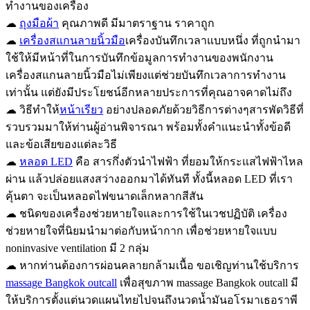
ทำงานของเครื่อง
☁
ถุงมือผ้า
คุณภาพดี มีมาตราฐาน ราคาถูก
☁
เครื่องสแกนลายนิ้วมือ
เครื่องบันทึกเวลาแบบหนึ่ง ที่ถูกนำมา
ใช้ให้มีหน้าที่ในการบันทึกข้อมูลการทำงานของพนักงาน
เครื่องสแกนลายนิ้วมือไม่เพียงแต่ช่วยบันทึกเวลาการทำงาน
เท่านั้น แต่ยังมีประโยชน์อีกหลายประการที่คุณอาจคาดไม่ถึง
☁ วิธีทำให้
หน้าเรียว
อย่างปลอดภัยด้วยวิธีการต่างๆสารพัดวิธีที่
รวบรวมมาให้ท่านผู้อ่านพิจารณา พร้อมทั้งคำแนะนำทั้งข้อดี
และข้อเสียของแต่ละวิธี
☁
หลอด LED
คือ สารกึ่งตัวนำไฟฟ้า ที่ยอมให้กระแสไฟฟ้าไหล
ผ่าน แล้วปล่อยแสงสว่างออกมาได้ทันที ทั้งนี้หลอด LED ที่เรา
คุ้นตา จะเป็นหลอดไฟขนาดเล็กหลากสีสัน
☁ ชนิดของเครื่องช่วยหายใจและการใช้ในเวชปฏิบัติ เครื่อง
ช่วยหายใจที่นิยมนำมาต่อกับหน้ากาก เพื่อช่วยหายใจแบบ
noninvasive ventilation มี 2 กลุ่ม
☁ หากท่านต้องการผ่อนคลายกล้ามเนื้อ ขอเชิญท่านใช้บริการ
massage Bangkok outcall
เพื่อสุขภาพ massage Bangkok outcall มี
ให้บริการตั้งแต่นวดแผนไทยไปจนถึงนวดน้ำมันอโรมาเธอราพี