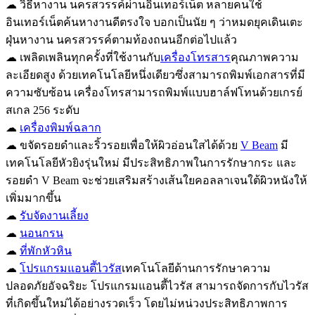
☁ วิธีหางาน นครสวรรค์ผ่านอินเทอร์เน็ต หลายคนใช้
อินเทอร์เน็ตค้นหางานดีตรงใจ บอกเป็นนัย ๆ ว่าหมดยุคเดินเตะ
ฝุ่นหางาน นครสวรรค์ตามท้องถนนอีกต่อไปแล้ว
☁ เพลิดเพลินทุกครั้งที่ใช้งานกับ
เครื่องโทรสาร
คุณภาพความ
ละเอียดสูง ด้วยเทคโนโลยีหนึ่งเดียวซึ่งสามารถพิมพ์เอกสารที่มี
ความซับซ้อน เครื่องโทรสามารถพิมพ์แบบฮาล์ฟโทนด้วยเกรย์
สเกล 256 ระดับ
☁
เครื่องพิมพ์ฉลาก
☁ ขจัดรอยดำและริ้วรอยเพื่อให้ผิวอ่อนใสได้ด้วย
V Beam
มี
เทคโนโลยีหัวยิงรุ่นใหม่ มีประสิทธิภาพในการรักษากระ และ
รอยดำ V Beam จะช่วยเสริมสร้างเส้นใยคอลลาเจนใต้ผิวหนังให้
เพิ่มมากขึ้น
☁
รับจัดงานเลี้ยง
☁
นอนกรน
☁
ที่พักหัวหิน
☁
โปรแกรมแอนตี้ไวรัส
เทคโนโลยีด้านการรักษาความ
ปลอดภัยอัจฉริยะ โปรแกรมแอนตี้ไวรัส สามารถจัดการกับไวรัส
ที่เกิดขึ้นใหม่ได้อย่างรวดเร็ว โดยไม่หน่วงประสิทธิภาพการ