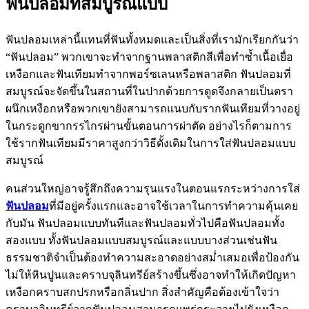
ฟันปลอมที่สมบูรณ์แบบ
ฟันปลอมเหล่านี้แทนที่ฟันทั้งหมดและเป็นสิ่งที่เรามักเรียกกันว่า
“ฟันปลอม” พวกเขาจะทำจากฐานพลาสติกสีเพื่อทำซ้ำเนื้อเยื่อ
เหงือกและฟันเทียมทำจากพอร์ซเลนหรือพลาสติก ฟันปลอมที่
สมบูรณ์จะจัดขึ้นในสถานที่ในปากด้วยการดูดจึงกลายเป็นตรา
ผนึกเหงือกหรือพวกเขายังสามารถแนบกับรากฟันเทียมที่วางอยู่
ในกระดูกขากรรไกรผ่านขั้นตอนการผ่าตัด อย่างไรก็ตามการ
ใช้รากฟันเทียมมีราคาสูงกว่าวิธีดั้งเดิมในการใส่ฟันปลอมแบบ
สมบูรณ์
คนส่วนใหญ่อาจรู้สึกถึงความรุนแรงในตอนแรกระหว่างการใส่
ฟันปลอม
ที่มีอยู่ครั้งแรกและอาจใช้เวลาในการทำความคุ้นเคย
กับมัน ฟันปลอมแบบทันทีและฟันปลอมทั่วไปคือฟันปลอมทั้ง
สองแบบ ทั้งฟันปลอมแบบสมบูรณ์และแบบบางส่วนเช่นฟัน
ธรรมชาติจำเป็นต้องทำความสะอาดอย่างสม่ำเสมอเพื่อป้องกัน
ไม่ให้หินปูนและคราบจุลินทรีย์สร้างขึ้นซึ่งอาจทำให้เกิดปัญหา
เหงือกคราบสกปรกหรือกลิ่นปาก สิ่งสำคัญคือต้องเข้าใจว่า