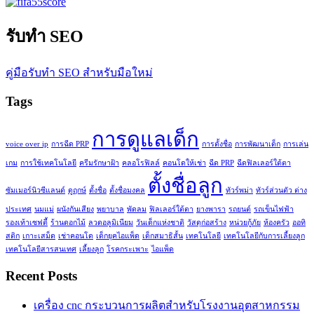
รับทำ SEO
คู่มือรับทำ SEO สำหรับมือใหม่
Tags
การดูแลเด็ก
voice over ip
การฉีด PRP
การตั้งชื่อ
การพัฒนาเด็ก
การเล่น
เกม
การใช้เทคโนโลยี
ครีมรักษาฝ้า
คลอโรฟิลล์
คอนโดให้เช่า
ฉีด PRP
ฉีดฟิลเลอร์ใต้ตา
ตั้งชื่อลูก
ซัมเมอร์นิวซีแลนด์
ดูฤกษ์
ตั้งชื่อ
ตั้งชื่อมงคล
ทัวร์พม่า
ทัวร์ส่วนตัว ต่าง
ประเทศ
นมแม่
ผนังกันเสียง
พยาบาล
พัดลม
ฟิลเลอร์ใต้ตา
ยางพารา
รถยนต์
รถเข็นไฟฟ้า
รองเท้าเซฟตี้
ร้านดอกไม้
ลวดอลูมิเนียม
วันเด็กแห่งชาติ
วัสดุก่อสร้าง
หน่วยกู้ภัย
ห้องครัว
ออทิ
สติก
เกาะเสม็ด
เช่าคอนโด
เด็กยุคไอแพ็ด
เด็กสมาธิสั้น
เทคโนโลยี
เทคโนโลยีกับการเลี้ยงลูก
เทคโนโลยีสารสนเทศ
เลี้ยงลูก
โรคกระเพาะ
ไอแพ็ด
Recent Posts
เครื่อง cnc กระบวนการผลิตสำหรับโรงงานอุตสาหกรรม