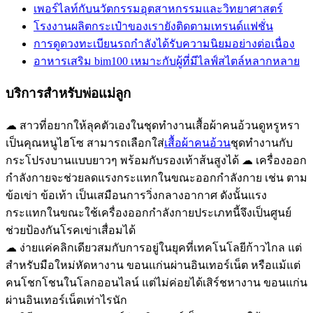
เพอร์ไลท์กับนวัตกรรมอุตสาหกรรมและวิทยาศาสตร์
โรงงานผลิตกระเป๋าของเรายังติดตามเทรนด์แฟชั่น
การดูดวงทะเบียนรถกำลังได้รับความนิยมอย่างต่อเนื่อง
อาหารเสริม bim100 เหมาะกับผู้ที่มีไลฟ์สไตล์หลากหลาย
บริการสำหรับพ่อแม่ลูก
☁ สาวที่อยากให้ลุคตัวเองในชุดทำงานเสื้อผ้าคนอ้วนดูหรูหรา
เป็นคุณหนูไฮโซ สามารถเลือกใส่
เสื้อผ้าคนอ้วน
ชุดทำงานกับ
กระโปรงบานแบบยาวๆ พร้อมกับรองเท้าส้นสูงได้ ☁ เครื่องออก
กำลังกายจะช่วยลดแรงกระแทกในขณะออกกำลังกาย เช่น ตาม
ข้อเข่า ข้อเท้า เป็นเสมือนการวิ่งกลางอากาศ ดังนั้นแรง
กระแทกในขณะใช้เครื่องออกกำลังกายประเภทนี้จึงเป็นศูนย์
ช่วยป้องกันโรคเข่าเสื่อมได้
☁ ง่ายแค่คลิกเดียวสมกับการอยู่ในยุคที่เทคโนโลยีก้าวไกล แต่
สำหรับมือใหม่หัดหางาน ขอนแก่นผ่านอินเทอร์เน็ต หรือแม้แต่
คนโชกโชนในโลกออนไลน์ แต่ไม่ค่อยได้เสิร์ชหางาน ขอนแก่น
ผ่านอินเทอร์เน็ตเท่าไรนัก