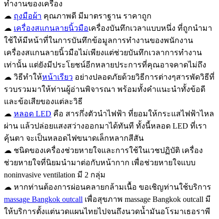
ทำงานของเครื่อง
☁
ถุงมือผ้า
คุณภาพดี มีมาตราฐาน ราคาถูก
☁
เครื่องสแกนลายนิ้วมือ
เครื่องบันทึกเวลาแบบหนึ่ง ที่ถูกนำมา
ใช้ให้มีหน้าที่ในการบันทึกข้อมูลการทำงานของพนักงาน
เครื่องสแกนลายนิ้วมือไม่เพียงแต่ช่วยบันทึกเวลาการทำงาน
เท่านั้น แต่ยังมีประโยชน์อีกหลายประการที่คุณอาจคาดไม่ถึง
☁ วิธีทำให้
หน้าเรียว
อย่างปลอดภัยด้วยวิธีการต่างๆสารพัดวิธีที่
รวบรวมมาให้ท่านผู้อ่านพิจารณา พร้อมทั้งคำแนะนำทั้งข้อดี
และข้อเสียของแต่ละวิธี
☁
หลอด LED
คือ สารกึ่งตัวนำไฟฟ้า ที่ยอมให้กระแสไฟฟ้าไหล
ผ่าน แล้วปล่อยแสงสว่างออกมาได้ทันที ทั้งนี้หลอด LED ที่เรา
คุ้นตา จะเป็นหลอดไฟขนาดเล็กหลากสีสัน
☁ ชนิดของเครื่องช่วยหายใจและการใช้ในเวชปฏิบัติ เครื่อง
ช่วยหายใจที่นิยมนำมาต่อกับหน้ากาก เพื่อช่วยหายใจแบบ
noninvasive ventilation มี 2 กลุ่ม
☁ หากท่านต้องการผ่อนคลายกล้ามเนื้อ ขอเชิญท่านใช้บริการ
massage Bangkok outcall
เพื่อสุขภาพ massage Bangkok outcall มี
ให้บริการตั้งแต่นวดแผนไทยไปจนถึงนวดน้ำมันอโรมาเธอราพี