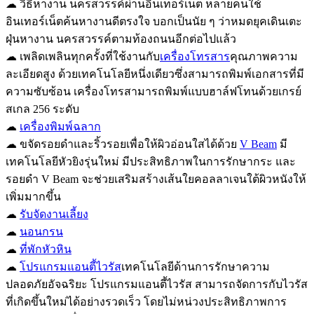
☁ วิธีหางาน นครสวรรค์ผ่านอินเทอร์เน็ต หลายคนใช้
อินเทอร์เน็ตค้นหางานดีตรงใจ บอกเป็นนัย ๆ ว่าหมดยุคเดินเตะ
ฝุ่นหางาน นครสวรรค์ตามท้องถนนอีกต่อไปแล้ว
☁ เพลิดเพลินทุกครั้งที่ใช้งานกับ
เครื่องโทรสาร
คุณภาพความ
ละเอียดสูง ด้วยเทคโนโลยีหนึ่งเดียวซึ่งสามารถพิมพ์เอกสารที่มี
ความซับซ้อน เครื่องโทรสามารถพิมพ์แบบฮาล์ฟโทนด้วยเกรย์
สเกล 256 ระดับ
☁
เครื่องพิมพ์ฉลาก
☁ ขจัดรอยดำและริ้วรอยเพื่อให้ผิวอ่อนใสได้ด้วย
V Beam
มี
เทคโนโลยีหัวยิงรุ่นใหม่ มีประสิทธิภาพในการรักษากระ และ
รอยดำ V Beam จะช่วยเสริมสร้างเส้นใยคอลลาเจนใต้ผิวหนังให้
เพิ่มมากขึ้น
☁
รับจัดงานเลี้ยง
☁
นอนกรน
☁
ที่พักหัวหิน
☁
โปรแกรมแอนตี้ไวรัส
เทคโนโลยีด้านการรักษาความ
ปลอดภัยอัจฉริยะ โปรแกรมแอนตี้ไวรัส สามารถจัดการกับไวรัส
ที่เกิดขึ้นใหม่ได้อย่างรวดเร็ว โดยไม่หน่วงประสิทธิภาพการ