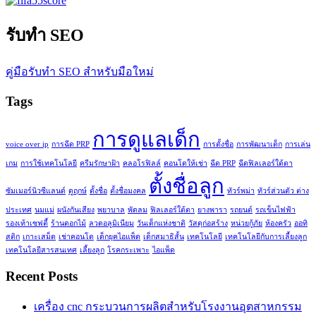
รับทำ SEO
คู่มือรับทำ SEO สำหรับมือใหม่
Tags
การดูแลเด็ก
voice over ip
การฉีด PRP
การตั้งชื่อ
การพัฒนาเด็ก
การเล่น
เกม
การใช้เทคโนโลยี
ครีมรักษาฝ้า
คลอโรฟิลล์
คอนโดให้เช่า
ฉีด PRP
ฉีดฟิลเลอร์ใต้ตา
ตั้งชื่อลูก
ซัมเมอร์นิวซีแลนด์
ดูฤกษ์
ตั้งชื่อ
ตั้งชื่อมงคล
ทัวร์พม่า
ทัวร์ส่วนตัว ต่าง
ประเทศ
นมแม่
ผนังกันเสียง
พยาบาล
พัดลม
ฟิลเลอร์ใต้ตา
ยางพารา
รถยนต์
รถเข็นไฟฟ้า
รองเท้าเซฟตี้
ร้านดอกไม้
ลวดอลูมิเนียม
วันเด็กแห่งชาติ
วัสดุก่อสร้าง
หน่วยกู้ภัย
ห้องครัว
ออทิ
สติก
เกาะเสม็ด
เช่าคอนโด
เด็กยุคไอแพ็ด
เด็กสมาธิสั้น
เทคโนโลยี
เทคโนโลยีกับการเลี้ยงลูก
เทคโนโลยีสารสนเทศ
เลี้ยงลูก
โรคกระเพาะ
ไอแพ็ด
Recent Posts
เครื่อง cnc กระบวนการผลิตสำหรับโรงงานอุตสาหกรรม