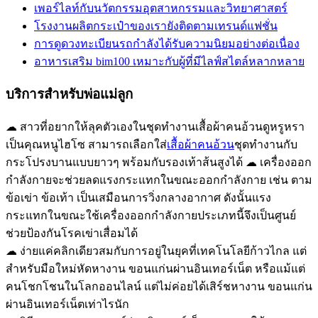
เพอร์ไลท์กับนวัตกรรมอุตสาหกรรมและวิทยาศาสตร์
โรงงานผลิตกระเป๋าของเรายังติดตามเทรนด์แฟชั่น
การดูดวงทะเบียนรถกำลังได้รับความนิยมอย่างต่อเนื่อง
อาหารเสริม bim100 เหมาะกับผู้ที่มีไลฟ์สไตล์หลากหลาย
บริการสำหรับพ่อแม่ลูก
☁ สาวที่อยากให้ลุคตัวเองในชุดทำงานเสื้อผ้าคนอ้วนดูหรูหรา
เป็นคุณหนูไฮโซ สามารถเลือกใส่
เสื้อผ้าคนอ้วน
ชุดทำงานกับ
กระโปรงบานแบบยาวๆ พร้อมกับรองเท้าส้นสูงได้ ☁ เครื่องออก
กำลังกายจะช่วยลดแรงกระแทกในขณะออกกำลังกาย เช่น ตาม
ข้อเข่า ข้อเท้า เป็นเสมือนการวิ่งกลางอากาศ ดังนั้นแรง
กระแทกในขณะใช้เครื่องออกกำลังกายประเภทนี้จึงเป็นศูนย์
ช่วยป้องกันโรคเข่าเสื่อมได้
☁ ง่ายแค่คลิกเดียวสมกับการอยู่ในยุคที่เทคโนโลยีก้าวไกล แต่
สำหรับมือใหม่หัดหางาน ขอนแก่นผ่านอินเทอร์เน็ต หรือแม้แต่
คนโชกโชนในโลกออนไลน์ แต่ไม่ค่อยได้เสิร์ชหางาน ขอนแก่น
ผ่านอินเทอร์เน็ตเท่าไรนัก