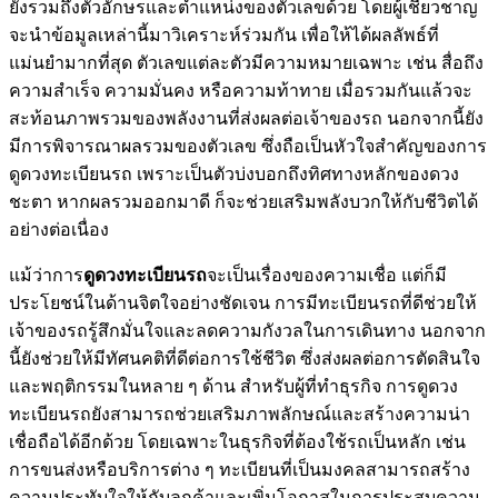
ยังรวมถึงตัวอักษรและตำแหน่งของตัวเลขด้วย โดยผู้เชี่ยวชาญ
จะนำข้อมูลเหล่านี้มาวิเคราะห์ร่วมกัน เพื่อให้ได้ผลลัพธ์ที่
แม่นยำมากที่สุด ตัวเลขแต่ละตัวมีความหมายเฉพาะ เช่น สื่อถึง
ความสำเร็จ ความมั่นคง หรือความท้าทาย เมื่อรวมกันแล้วจะ
สะท้อนภาพรวมของพลังงานที่ส่งผลต่อเจ้าของรถ นอกจากนี้ยัง
มีการพิจารณาผลรวมของตัวเลข ซึ่งถือเป็นหัวใจสำคัญของการ
ดูดวงทะเบียนรถ เพราะเป็นตัวบ่งบอกถึงทิศทางหลักของดวง
ชะตา หากผลรวมออกมาดี ก็จะช่วยเสริมพลังบวกให้กับชีวิตได้
อย่างต่อเนื่อง
แม้ว่าการ
ดูดวงทะเบียนรถ
จะเป็นเรื่องของความเชื่อ แต่ก็มี
ประโยชน์ในด้านจิตใจอย่างชัดเจน การมีทะเบียนรถที่ดีช่วยให้
เจ้าของรถรู้สึกมั่นใจและลดความกังวลในการเดินทาง นอกจาก
นี้ยังช่วยให้มีทัศนคติที่ดีต่อการใช้ชีวิต ซึ่งส่งผลต่อการตัดสินใจ
และพฤติกรรมในหลาย ๆ ด้าน สำหรับผู้ที่ทำธุรกิจ การดูดวง
ทะเบียนรถยังสามารถช่วยเสริมภาพลักษณ์และสร้างความน่า
เชื่อถือได้อีกด้วย โดยเฉพาะในธุรกิจที่ต้องใช้รถเป็นหลัก เช่น
การขนส่งหรือบริการต่าง ๆ ทะเบียนที่เป็นมงคลสามารถสร้าง
ความประทับใจให้กับลูกค้าและเพิ่มโอกาสในการประสบความ