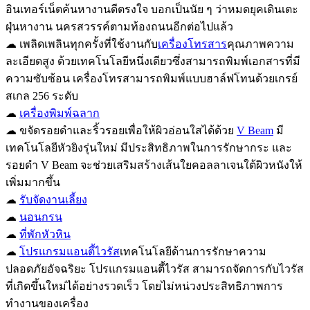
อินเทอร์เน็ตค้นหางานดีตรงใจ บอกเป็นนัย ๆ ว่าหมดยุคเดินเตะ
ฝุ่นหางาน นครสวรรค์ตามท้องถนนอีกต่อไปแล้ว
☁ เพลิดเพลินทุกครั้งที่ใช้งานกับ
เครื่องโทรสาร
คุณภาพความ
ละเอียดสูง ด้วยเทคโนโลยีหนึ่งเดียวซึ่งสามารถพิมพ์เอกสารที่มี
ความซับซ้อน เครื่องโทรสามารถพิมพ์แบบฮาล์ฟโทนด้วยเกรย์
สเกล 256 ระดับ
☁
เครื่องพิมพ์ฉลาก
☁ ขจัดรอยดำและริ้วรอยเพื่อให้ผิวอ่อนใสได้ด้วย
V Beam
มี
เทคโนโลยีหัวยิงรุ่นใหม่ มีประสิทธิภาพในการรักษากระ และ
รอยดำ V Beam จะช่วยเสริมสร้างเส้นใยคอลลาเจนใต้ผิวหนังให้
เพิ่มมากขึ้น
☁
รับจัดงานเลี้ยง
☁
นอนกรน
☁
ที่พักหัวหิน
☁
โปรแกรมแอนตี้ไวรัส
เทคโนโลยีด้านการรักษาความ
ปลอดภัยอัจฉริยะ โปรแกรมแอนตี้ไวรัส สามารถจัดการกับไวรัส
ที่เกิดขึ้นใหม่ได้อย่างรวดเร็ว โดยไม่หน่วงประสิทธิภาพการ
ทำงานของเครื่อง