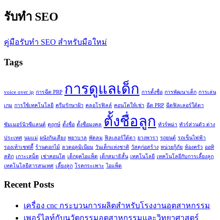
รับทำ SEO
คู่มือรับทำ SEO สำหรับมือใหม่
Tags
การดูแลเด็ก
voice over ip
การฉีด PRP
การตั้งชื่อ
การพัฒนาเด็ก
การเล่น
เกม
การใช้เทคโนโลยี
ครีมรักษาฝ้า
คลอโรฟิลล์
คอนโดให้เช่า
ฉีด PRP
ฉีดฟิลเลอร์ใต้ตา
ตั้งชื่อลูก
ซัมเมอร์นิวซีแลนด์
ดูฤกษ์
ตั้งชื่อ
ตั้งชื่อมงคล
ทัวร์พม่า
ทัวร์ส่วนตัว ต่าง
ประเทศ
นมแม่
ผนังกันเสียง
พยาบาล
พัดลม
ฟิลเลอร์ใต้ตา
ยางพารา
รถยนต์
รถเข็นไฟฟ้า
รองเท้าเซฟตี้
ร้านดอกไม้
ลวดอลูมิเนียม
วันเด็กแห่งชาติ
วัสดุก่อสร้าง
หน่วยกู้ภัย
ห้องครัว
ออทิ
สติก
เกาะเสม็ด
เช่าคอนโด
เด็กยุคไอแพ็ด
เด็กสมาธิสั้น
เทคโนโลยี
เทคโนโลยีกับการเลี้ยงลูก
เทคโนโลยีสารสนเทศ
เลี้ยงลูก
โรคกระเพาะ
ไอแพ็ด
Recent Posts
เครื่อง cnc กระบวนการผลิตสำหรับโรงงานอุตสาหกรรม
เพอร์ไลท์กับนวัตกรรมอุตสาหกรรมและวิทยาศาสตร์