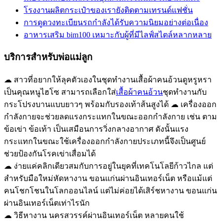
โรงงานผลิตกระเป๋าของเรายังติดตามเทรนด์แฟชั่น
การดูดวงทะเบียนรถกำลังได้รับความนิยมอย่างต่อเนื่อง
อาหารเสริม bim100 เหมาะกับผู้ที่มีไลฟ์สไตล์หลากหลาย
บริการสำหรับพ่อแม่ลูก
☁ สาวที่อยากให้ลุคตัวเองในชุดทำงานเสื้อผ้าคนอ้วนดูหรูหรา
เป็นคุณหนูไฮโซ สามารถเลือกใส่
เสื้อผ้าคนอ้วน
ชุดทำงานกับ
กระโปรงบานแบบยาวๆ พร้อมกับรองเท้าส้นสูงได้ ☁ เครื่องออก
กำลังกายจะช่วยลดแรงกระแทกในขณะออกกำลังกาย เช่น ตาม
ข้อเข่า ข้อเท้า เป็นเสมือนการวิ่งกลางอากาศ ดังนั้นแรง
กระแทกในขณะใช้เครื่องออกกำลังกายประเภทนี้จึงเป็นศูนย์
ช่วยป้องกันโรคเข่าเสื่อมได้
☁ ง่ายแค่คลิกเดียวสมกับการอยู่ในยุคที่เทคโนโลยีก้าวไกล แต่
สำหรับมือใหม่หัดหางาน ขอนแก่นผ่านอินเทอร์เน็ต หรือแม้แต่
คนโชกโชนในโลกออนไลน์ แต่ไม่ค่อยได้เสิร์ชหางาน ขอนแก่น
ผ่านอินเทอร์เน็ตเท่าไรนัก
☁ วิธีหางาน นครสวรรค์ผ่านอินเทอร์เน็ต หลายคนใช้