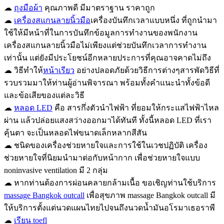
☁
ถุงมือผ้า
คุณภาพดี มีมาตราฐาน ราคาถูก
☁
เครื่องสแกนลายนิ้วมือ
เครื่องบันทึกเวลาแบบหนึ่ง ที่ถูกนำมา
ใช้ให้มีหน้าที่ในการบันทึกข้อมูลการทำงานของพนักงาน
เครื่องสแกนลายนิ้วมือไม่เพียงแต่ช่วยบันทึกเวลาการทำงาน
เท่านั้น แต่ยังมีประโยชน์อีกหลายประการที่คุณอาจคาดไม่ถึง
☁ วิธีทำให้
หน้าเรียว
อย่างปลอดภัยด้วยวิธีการต่างๆสารพัดวิธีที่
รวบรวมมาให้ท่านผู้อ่านพิจารณา พร้อมทั้งคำแนะนำทั้งข้อดี
และข้อเสียของแต่ละวิธี
☁
หลอด LED
คือ สารกึ่งตัวนำไฟฟ้า ที่ยอมให้กระแสไฟฟ้าไหล
ผ่าน แล้วปล่อยแสงสว่างออกมาได้ทันที ทั้งนี้หลอด LED ที่เรา
คุ้นตา จะเป็นหลอดไฟขนาดเล็กหลากสีสัน
☁ ชนิดของเครื่องช่วยหายใจและการใช้ในเวชปฏิบัติ เครื่อง
ช่วยหายใจที่นิยมนำมาต่อกับหน้ากาก เพื่อช่วยหายใจแบบ
noninvasive ventilation มี 2 กลุ่ม
☁ หากท่านต้องการผ่อนคลายกล้ามเนื้อ ขอเชิญท่านใช้บริการ
massage Bangkok outcall
เพื่อสุขภาพ massage Bangkok outcall มี
ให้บริการตั้งแต่นวดแผนไทยไปจนถึงนวดน้ำมันอโรมาเธอราพี
☁
เรียน toefl