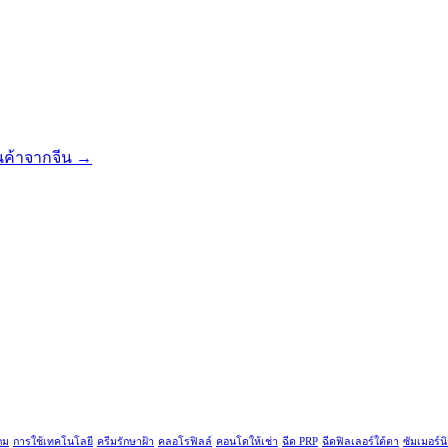
ินค้าจากจีน
→
กม
การใช้เทคโนโลยี
ครีมรักษาฝ้า
คลอโรฟิลล์
คอนโดให้เช่า
ฉีด PRP
ฉีดฟิลเลอร์ใต้ตา
ซัมเมอร์น