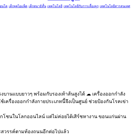
คอนโด
เด็กยุคไอแพ็ด
เด็กสมาธิสั้น
เทคโนโลยี
เทคโนโลยีกับการเลี้ยงลูก
เทคโนโลยีสารสนเทศ
งบานแบบยาวๆ พร้อมกับรองเท้าส้นสูงได้ ☁ เครื่องออกกำลัง
รื่องออกกำลังกายประเภทนี้จึงเป็นศูนย์ ช่วยป้องกันโรคเข่า
โชกโชนในโลกออนไลน์ แต่ไม่ค่อยได้เสิร์ชหางาน ขอนแก่นผ่าน
ครสวรรค์ตามท้องถนนอีกต่อไปแล้ว