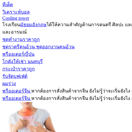
ทีเด็ด
วิเคราะห์บอล
Cooling tower
โรงเรียน
มัธยมอังกฤษ
ได้ให้ความสำคัญด้านการดนตรี ศิลปะ และค
และอารมณ์
ชุดทำงานราคาถูก
ชุดราตรีคนอ้วน ชุดออกงานคนอ้วน
พรีออเดอร์ญี่ปุ่น
โกดังให้เช่า นนทบุรี
กระเป๋าราคาถูก
รับจัดบุฟเฟ่ต์
ผมร่วง
พรีออเดอร์จีน
หากต้องการสั่งสินค้าจากจีน ยังไม่รู้ว่าจะเริ่มย
พรีออเดอร์จีน
หากต้องการสั่งสินค้าจากจีน ยังไม่รู้ว่าจะเริ่มย