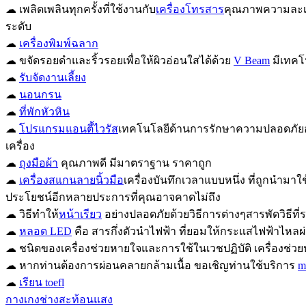
☁ เพลิดเพลินทุกครั้งที่ใช้งานกับ
เครื่องโทรสาร
คุณภาพความละเอี
ระดับ
☁
เครื่องพิมพ์ฉลาก
☁ ขจัดรอยดำและริ้วรอยเพื่อให้ผิวอ่อนใสได้ด้วย
V Beam
มีเทคโน
☁
รับจัดงานเลี้ยง
☁
นอนกรน
☁
ที่พักหัวหิน
☁
โปรแกรมแอนตี้ไวรัส
เทคโนโลยีด้านการรักษาความปลอดภัยอัจ
เครื่อง
☁
ถุงมือผ้า
คุณภาพดี มีมาตราฐาน ราคาถูก
☁
เครื่องสแกนลายนิ้วมือ
เครื่องบันทึกเวลาแบบหนึ่ง ที่ถูกนำมา
ประโยชน์อีกหลายประการที่คุณอาจคาดไม่ถึง
☁ วิธีทำให้
หน้าเรียว
อย่างปลอดภัยด้วยวิธีการต่างๆสารพัดวิธีที
☁
หลอด LED
คือ สารกึ่งตัวนำไฟฟ้า ที่ยอมให้กระแสไฟฟ้าไหลผ
☁ ชนิดของเครื่องช่วยหายใจและการใช้ในเวชปฏิบัติ เครื่องช่วยหา
☁ หากท่านต้องการผ่อนคลายกล้ามเนื้อ ขอเชิญท่านใช้บริการ
m
☁
เรียน toefl
กางเกงช่างสะท้อนแสง