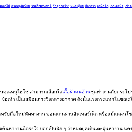
นดอกไม้
ลวดอลูมิเนียม
วันเด็กแห่งชาติ
วัสดุก่อสร้าง
หน่วยกู้ภัย
ห้องครัว
ออทิสติก
เกาะเสม็ด
เช่า
ป็นคุณหนูไฮโซ สามารถเลือกใส่
เสื้อผ้าคนอ้วน
ชุดทำงานกับกระโปร
เท้า เป็นเสมือนการวิ่งกลางอากาศ ดังนั้นแรงกระแทกในขณะใช้เค
่สำหรับมือใหม่หัดหางาน ขอนแก่นผ่านอินเทอร์เน็ต หรือแม้แต่คน
็ตค้นหางานดีตรงใจ บอกเป็นนัย ๆ ว่าหมดยุคเดินเตะฝุ่นหางาน น