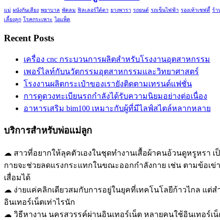
แม่
ผนังกันเสียง
พยาบาล
พัดลม
ฟิลเลอร์ใต้ตา
ยางพารา
รถยนต์
รถเข็นไฟฟ้า
รองเท้าเซฟตี้
ร้า
เลี้ยงลูก
โรคกระเพาะ
ไอแพ็ด
Recent Posts
เครื่อง cnc กระบวนการผลิตสำหรับโรงงานอุตสาหกรรม
เพอร์ไลท์กับนวัตกรรมอุตสาหกรรมและวิทยาศาสตร์
โรงงานผลิตกระเป๋าของเรายังติดตามเทรนด์แฟชั่น
การดูดวงทะเบียนรถกำลังได้รับความนิยมอย่างต่อเนื่อง
อาหารเสริม bim100 เหมาะกับผู้ที่มีไลฟ์สไตล์หลากหลาย
บริการสำหรับพ่อแม่ลูก
☁ สาวที่อยากให้ลุคตัวเองในชุดทำงานเสื้อผ้าคนอ้วนดูหรูหรา เ
กายจะช่วยลดแรงกระแทกในขณะออกกำลังกาย เช่น ตามข้อเข่า ข้อ
เสื่อมได้
☁ ง่ายแค่คลิกเดียวสมกับการอยู่ในยุคที่เทคโนโลยีก้าวไกล แต
อินเทอร์เน็ตเท่าไรนัก
☁ วิธีหางาน นครสวรรค์ผ่านอินเทอร์เน็ต หลายคนใช้อินเทอร์เน