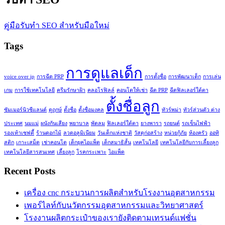
คู่มือรับทำ SEO สำหรับมือใหม่
Tags
การดูแลเด็ก
voice over ip
การฉีด PRP
การตั้งชื่อ
การพัฒนาเด็ก
การเล่น
เกม
การใช้เทคโนโลยี
ครีมรักษาฝ้า
คลอโรฟิลล์
คอนโดให้เช่า
ฉีด PRP
ฉีดฟิลเลอร์ใต้ตา
ตั้งชื่อลูก
ซัมเมอร์นิวซีแลนด์
ดูฤกษ์
ตั้งชื่อ
ตั้งชื่อมงคล
ทัวร์พม่า
ทัวร์ส่วนตัว ต่าง
ประเทศ
นมแม่
ผนังกันเสียง
พยาบาล
พัดลม
ฟิลเลอร์ใต้ตา
ยางพารา
รถยนต์
รถเข็นไฟฟ้า
รองเท้าเซฟตี้
ร้านดอกไม้
ลวดอลูมิเนียม
วันเด็กแห่งชาติ
วัสดุก่อสร้าง
หน่วยกู้ภัย
ห้องครัว
ออทิ
สติก
เกาะเสม็ด
เช่าคอนโด
เด็กยุคไอแพ็ด
เด็กสมาธิสั้น
เทคโนโลยี
เทคโนโลยีกับการเลี้ยงลูก
เทคโนโลยีสารสนเทศ
เลี้ยงลูก
โรคกระเพาะ
ไอแพ็ด
Recent Posts
เครื่อง cnc กระบวนการผลิตสำหรับโรงงานอุตสาหกรรม
เพอร์ไลท์กับนวัตกรรมอุตสาหกรรมและวิทยาศาสตร์
โรงงานผลิตกระเป๋าของเรายังติดตามเทรนด์แฟชั่น