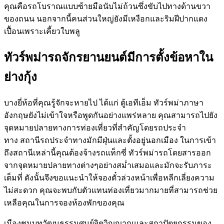
คุณคือรถโบราณแบบซ้ายมือนับไม่ถ้วนซึ่งขับไปทางด้านขวา
ของถนน นอกจากนี้คนส่วนใหญ่ยังมีเหงือกและริมฝีปากแดง
เปื้อนเพราะเคี้ยวใบพลู
ทัวร์พม่ารถจักรยานยนต์มีการตั้งข้อหาใน
ย่างกุ้ง
บางยี่ห้อที่คุณรู้จักจะหายไป ได้แก่ ตู้เอทีเอ็ม ทัวร์พม่าภาษา
อังกฤษยังไม่เข้าใจหรือพูดกันอย่างแพร่หลาย คุณสามารถไปยัง
จุดหมายปลายทางการท่องเที่ยวที่สำคัญโดยรถประจำ
ทาง สถานีรถประจำทางมักมีฝุ่นและตั้งอยู่นอกเมือง ในการเข้า
ถึงสถานีเหล่านี้คุณต้องจ้างรถแท็กซี่ ทัวร์พม่ารถโดยสารออก
จากจุดหมายปลายทางต่างๆอย่างสม่ำเสมอและมักจะรับภาระ
เต็มที่ ดังนั้นจึงขอแนะนำให้จองตั๋วล่วงหน้าเพื่อหลีกเลี่ยงความ
ไม่สะดวก คุณจะพบกับตัวแทนท่องเที่ยวมากมายที่สามารถช่วย
เหลือคุณในการจองห้องพักของคุณ
เมืองชนบทวัฒนธรรมศูนย์จิตวิญญาณและสถาปัตยกรรมของ