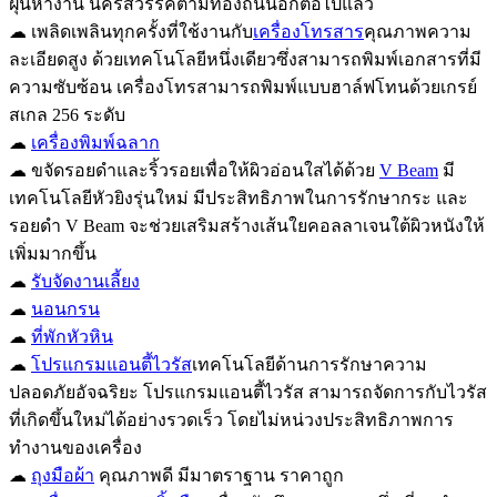
ฝุ่นหางาน นครสวรรค์ตามท้องถนนอีกต่อไปแล้ว
☁ เพลิดเพลินทุกครั้งที่ใช้งานกับ
เครื่องโทรสาร
คุณภาพความ
ละเอียดสูง ด้วยเทคโนโลยีหนึ่งเดียวซึ่งสามารถพิมพ์เอกสารที่มี
ความซับซ้อน เครื่องโทรสามารถพิมพ์แบบฮาล์ฟโทนด้วยเกรย์
สเกล 256 ระดับ
☁
เครื่องพิมพ์ฉลาก
☁ ขจัดรอยดำและริ้วรอยเพื่อให้ผิวอ่อนใสได้ด้วย
V Beam
มี
เทคโนโลยีหัวยิงรุ่นใหม่ มีประสิทธิภาพในการรักษากระ และ
รอยดำ V Beam จะช่วยเสริมสร้างเส้นใยคอลลาเจนใต้ผิวหนังให้
เพิ่มมากขึ้น
☁
รับจัดงานเลี้ยง
☁
นอนกรน
☁
ที่พักหัวหิน
☁
โปรแกรมแอนตี้ไวรัส
เทคโนโลยีด้านการรักษาความ
ปลอดภัยอัจฉริยะ โปรแกรมแอนตี้ไวรัส สามารถจัดการกับไวรัส
ที่เกิดขึ้นใหม่ได้อย่างรวดเร็ว โดยไม่หน่วงประสิทธิภาพการ
ทำงานของเครื่อง
☁
ถุงมือผ้า
คุณภาพดี มีมาตราฐาน ราคาถูก