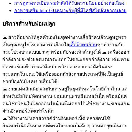
การดูดวงทะเบียนรถกำลังได้รับความนิยมอย่างต่อเนื่อง
อาหารเสริม bim100 เหมาะกับผู้ที่มีไลฟ์สไตล์หลากหลาย
บริการสำหรับพ่อแม่ลูก
☁ สาวที่อยากให้ลุคตัวเองในชุดทำงานเสื้อผ้าคนอ้วนดูหรูหรา
เป็นคุณหนูไฮโซ สามารถเลือกใส่
เสื้อผ้าคนอ้วน
ชุดทำงานกับ
กระโปรงบานแบบยาวๆ พร้อมกับรองเท้าส้นสูงได้ ☁ เครื่องออก
กำลังกายจะช่วยลดแรงกระแทกในขณะออกกำลังกาย เช่น ตาม
ข้อเข่า ข้อเท้า เป็นเสมือนการวิ่งกลางอากาศ ดังนั้นแรง
กระแทกในขณะใช้เครื่องออกกำลังกายประเภทนี้จึงเป็นศูนย์
ช่วยป้องกันโรคเข่าเสื่อมได้
☁ ง่ายแค่คลิกเดียวสมกับการอยู่ในยุคที่เทคโนโลยีก้าวไกล แต่
สำหรับมือใหม่หัดหางาน ขอนแก่นผ่านอินเทอร์เน็ต หรือแม้แต่
คนโชกโชนในโลกออนไลน์ แต่ไม่ค่อยได้เสิร์ชหางาน ขอนแก่น
ผ่านอินเทอร์เน็ตเท่าไรนัก
☁ วิธีหางาน นครสวรรค์ผ่านอินเทอร์เน็ต หลายคนใช้
อินเทอร์เน็ตค้นหางานดีตรงใจ บอกเป็นนัย ๆ ว่าหมดยุคเดินเตะ