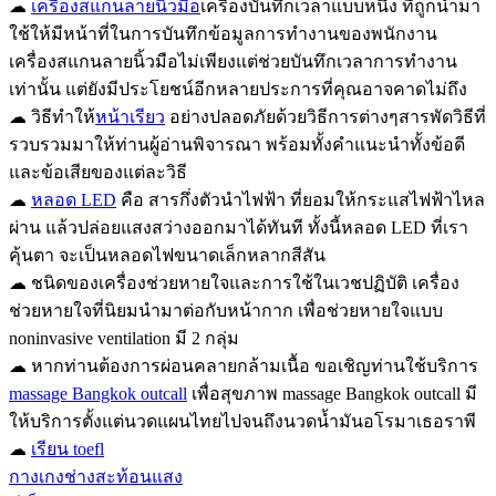
☁
เครื่องสแกนลายนิ้วมือ
เครื่องบันทึกเวลาแบบหนึ่ง ที่ถูกนำมา
ใช้ให้มีหน้าที่ในการบันทึกข้อมูลการทำงานของพนักงาน
เครื่องสแกนลายนิ้วมือไม่เพียงแต่ช่วยบันทึกเวลาการทำงาน
เท่านั้น แต่ยังมีประโยชน์อีกหลายประการที่คุณอาจคาดไม่ถึง
☁ วิธีทำให้
หน้าเรียว
อย่างปลอดภัยด้วยวิธีการต่างๆสารพัดวิธีที่
รวบรวมมาให้ท่านผู้อ่านพิจารณา พร้อมทั้งคำแนะนำทั้งข้อดี
และข้อเสียของแต่ละวิธี
☁
หลอด LED
คือ สารกึ่งตัวนำไฟฟ้า ที่ยอมให้กระแสไฟฟ้าไหล
ผ่าน แล้วปล่อยแสงสว่างออกมาได้ทันที ทั้งนี้หลอด LED ที่เรา
คุ้นตา จะเป็นหลอดไฟขนาดเล็กหลากสีสัน
☁ ชนิดของเครื่องช่วยหายใจและการใช้ในเวชปฏิบัติ เครื่อง
ช่วยหายใจที่นิยมนำมาต่อกับหน้ากาก เพื่อช่วยหายใจแบบ
noninvasive ventilation มี 2 กลุ่ม
☁ หากท่านต้องการผ่อนคลายกล้ามเนื้อ ขอเชิญท่านใช้บริการ
massage Bangkok outcall
เพื่อสุขภาพ massage Bangkok outcall มี
ให้บริการตั้งแต่นวดแผนไทยไปจนถึงนวดน้ำมันอโรมาเธอราพี
☁
เรียน toefl
กางเกงช่างสะท้อนแสง